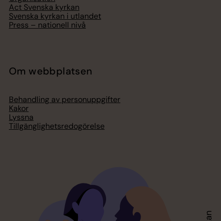
Act Svenska kyrkan
Svenska kyrkan i utlandet
Press – nationell nivå
Om webbplatsen
Behandling av personuppgifter
Kakor
Lyssna
Tillgänglighetsredogörelse