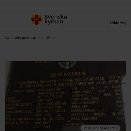
Till innehållet
Till undermeny
Sök
Meny
Karlstads pastorat
Start