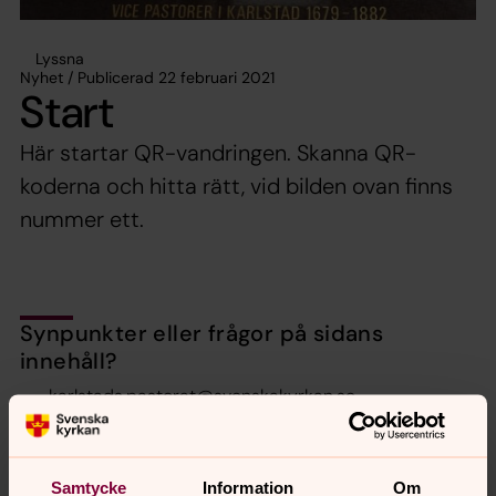
Lyssna
Nyhet / Publicerad 22 februari 2021
Start
Här startar QR-vandringen. Skanna QR-
koderna och hitta rätt, vid bilden ovan finns
nummer ett.
Synpunkter eller frågor på sidans
innehåll?
karlstads.pastorat@svenskakyrkan.se
Dela
Samtycke
Information
Om