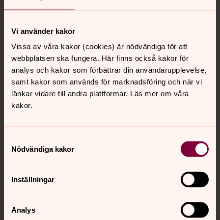
Tillbaka till toppen
Tillbaka till innehållet
Vi använder kakor
Vissa av våra kakor (cookies) är nödvändiga för att
Kontakt
webbplatsen ska fungera. Här finns också kakor för
analys och kakor som förbättrar din användarupplevelse,
samt kakor som används för marknadsföring och när vi
Kalender
länkar vidare till andra plattformar. Läs mer om våra
kakor.
Hitta snabbt
Samtyckesval
Nödvändiga kakor
Sociala kanaler
Inställningar
Analys