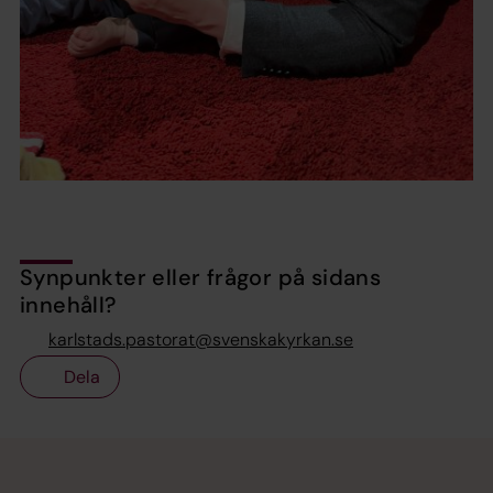
Synpunkter eller frågor på sidans
innehåll?
karlstads.pastorat@svenskakyrkan.se
Dela
Tillbaka till toppen
Tillbaka till innehållet