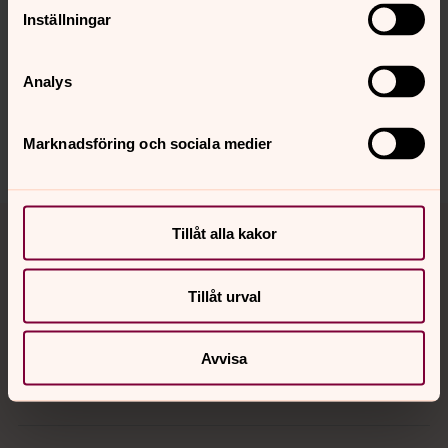
Inställningar
Synpunkter eller frågor på sidans
innehåll?
Analys
karlstads.pastorat@svenskakyrkan.se
Marknadsföring och sociala medier
Dela
Tillbaka till toppen
Tillbaka till innehållet
Tillåt alla kakor
Tillåt urval
Kontakt
Avvisa
Kalender