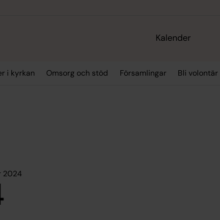
Kalender
r i kyrkan
Omsorg och stöd
Församlingar
Bli volontär
r 2024
4