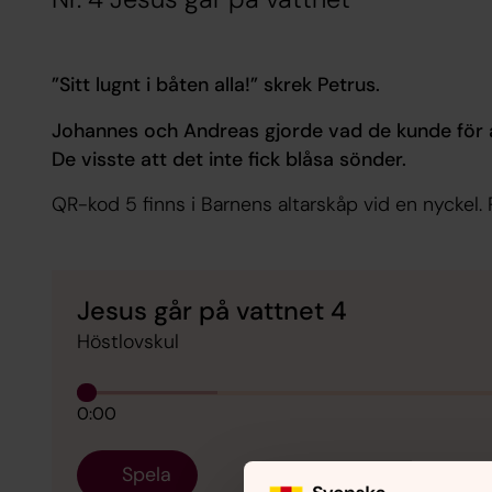
”Sitt lugnt i båten alla!” skrek Petrus.
Johannes och Andreas gjorde vad de kunde för at
De visste att det inte fick blåsa sönder.
QR-kod 5 finns i Barnens altarskåp vid en nyckel. P
Jesus går på vattnet 4
Höstlovskul
0:00
Spela