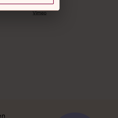
X
Instagram
Vimeo
en