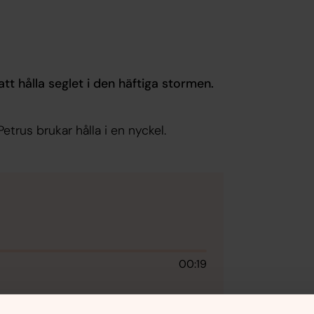
t hålla seglet i den häftiga stormen.
etrus brukar hålla i en nyckel.
00:19