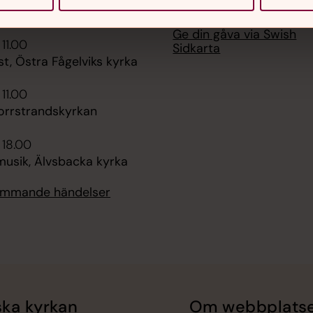
för många
a, Domkyrkan
Kyrkogårdsförvaltningen
Ge din gåva via Swish
 11.00
Sidkarta
t, Östra Fågelviks kyrka
 11.00
orrstrandskyrkan
 18.00
sik, Älvsbacka kyrka
kommande händelser
ka kyrkan
Om webbplats