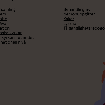
örsamling
Behandling av
lem
personuppgifter
jobb
Kakor
åva
Lyssna
ation
Tillgänglighetsredogö
nska kyrkan
 kyrkan i utlandet
nationell nivå