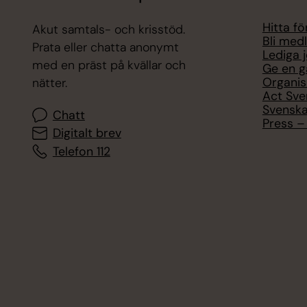
Hitta f
Akut samtals- och krisstöd.
Bli med
Prata eller chatta anonymt
Lediga 
med en präst på kvällar och
Ge en g
Organis
nätter.
Act Sve
Svenska
Chatt
Press – 
Digitalt brev
Telefon 112