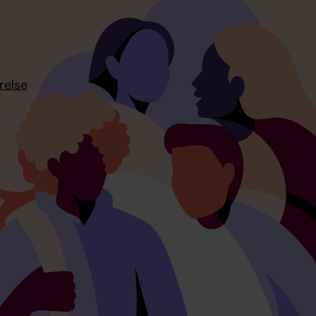
relse