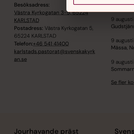
Besöksadress:
Högmäss
Västra Kyrkogatan 3-5, 65224
9 augusti
KARLSTAD
Gudstjäns
Postadress:
Västra Kyrkogatan 5,
65224 KARLSTAD
9 augusti
Telefon:
+46 541 41400
Mässa, N
karlstads.pastorat@svenskakyrk
an.se
9 augusti
Sommarmu
Se fler 
Jourhavande präst
Svens