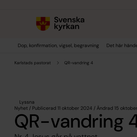
Till innehållet
Till undermeny
Dop, konfirmation, vigsel, begravning
Det här hände
Karlstads pastorat
QR-vandring 4
Lyssna
Nyhet / Publicerad 11 oktober 2024 / Ändrad 15 oktobe
QR-vandring 
Nr. 4 Jesus går på vattnet