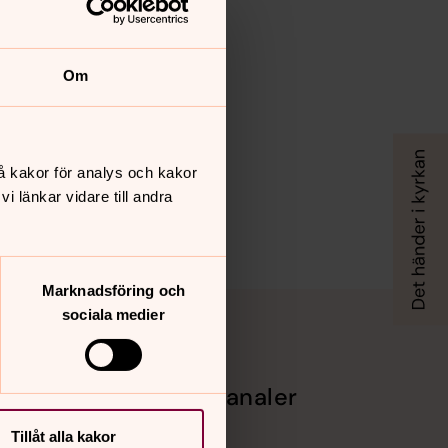
Om
å kakor för analys och kakor
 länkar vidare till andra
Marknadsföring och
sociala medier
Sociala kanaler
er mycket
Facebook
Tillåt alla kakor