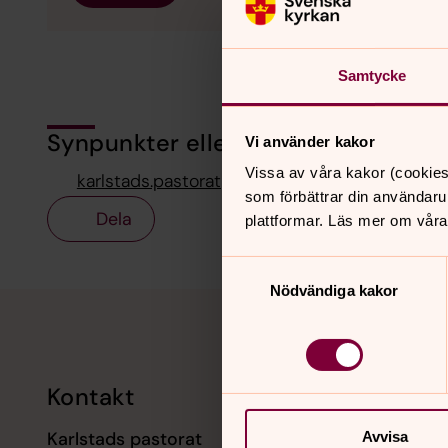
Samtycke
Synpunkter eller frågor på sidans i
Vi använder kakor
Vissa av våra kakor (cookies
karlstads.pastorat@svenskakyrkan.se
som förbättrar din användaru
Dela
plattformar. Läs mer om våra
Samtyckesval
Nödvändiga kakor
Tillbaka till toppen
Tillbaka till innehållet
Kontakt
Kalend
Karlstads pastorat
Avvisa
9 augusti