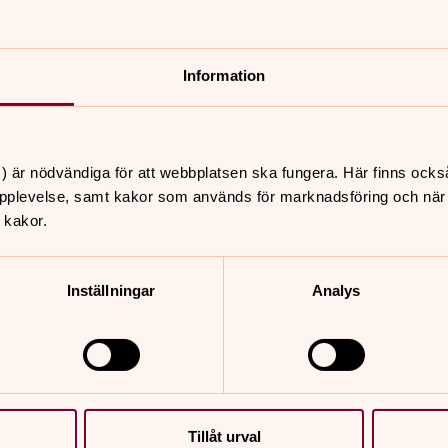
Information
nnehåll?
) är nödvändiga för att webbplatsen ska fungera. Här finns ocks
pplevelse, samt kakor som används för marknadsföring och när vi
 kakor.
Inställningar
Analys
er
Hitta snabbt
Ditt medlemskap betyd
Tillåt urval
 11.00