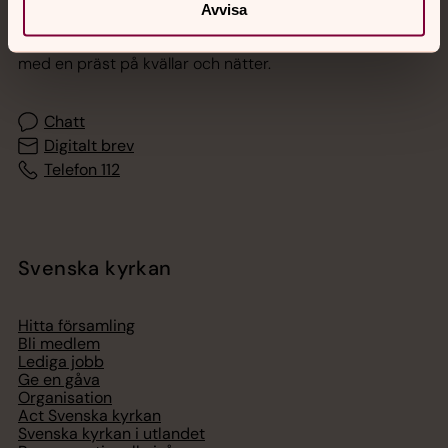
Avvisa
Akut samtals- och krisstöd. Prata eller chatta anonymt
med en präst på kvällar och nätter.
Chatt
Digitalt brev
Telefon 112
Svenska kyrkan
Hitta församling
Bli medlem
Lediga jobb
Ge en gåva
Organisation
Act Svenska kyrkan
Svenska kyrkan i utlandet