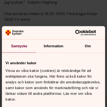
jag tystnar.” Esbjörn Hagberg
Fika serveras mellan kl. 18.30-19.00. Föredraget börjar
19.00. Fri entré.
Arrangeras av S:t Lukas i Värmland och Karlstads
domkyrkoförsamling.
Samtycke
Information
Om
Synpunkter eller frågor på sidans
Vi använder kakor
innehåll?
Vissa av våra kakor (cookies) är nödvändiga för att
karlstads.pastorat@svenskakyrkan.se
webbplatsen ska fungera. Här finns också kakor för
Dela
analys och kakor som förbättrar din användarupplevelse,
samt kakor som används för marknadsföring och när vi
länkar vidare till andra plattformar. Läs mer om våra
Tillbaka till toppen
Tillbaka till innehållet
kakor.