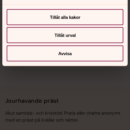
Kalender
Tillåt alla kakor
Hitta snabbt
Tillåt urval
Avvisa
Sociala kanaler
Jourhavande präst
Akut samtals- och krisstöd. Prata eller chatta anonymt
med en präst på kvällar och nätter.