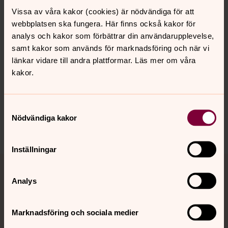
Nu är tid att visa omtanke. Slå en signal till den som
Vissa av våra kakor (cookies) är nödvändiga för att
sitter ensam och isolerad. Ett telefonsamtal kan betyda
webbplatsen ska fungera. Här finns också kakor för
mycket.
analys och kakor som förbättrar din användarupplevelse,
samt kakor som används för marknadsföring och när vi
länkar vidare till andra plattformar. Läs mer om våra
kakor.
Synpunkter eller frågor på sidans
innehåll?
karlstads.pastorat@svenskakyrkan.se
Samtyckesval
Nödvändiga kakor
Dela
Inställningar
Tillbaka till toppen
Tillbaka till innehållet
Analys
Kontakt
Marknadsföring och sociala medier