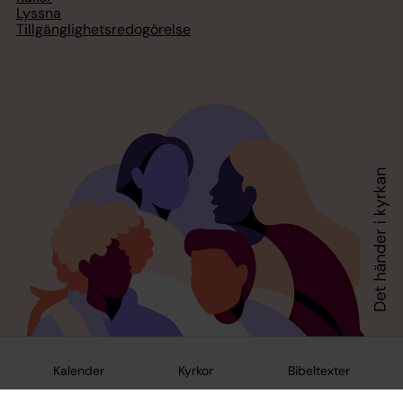
Lyssna
Tillgänglighetsredogörelse
Kalender
Kyrkor
Bibeltexter