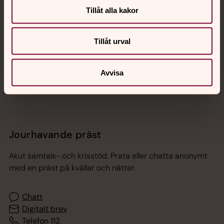
Tillåt alla kakor
Hitta snabbt
Tillåt urval
Sociala kanaler
Avvisa
Jourhavande präst
Akut samtals- och krisstöd. Prata eller chatta anonymt
med en präst på kvällar och nätter.
Chatt
Digitalt brev
Telefon 112