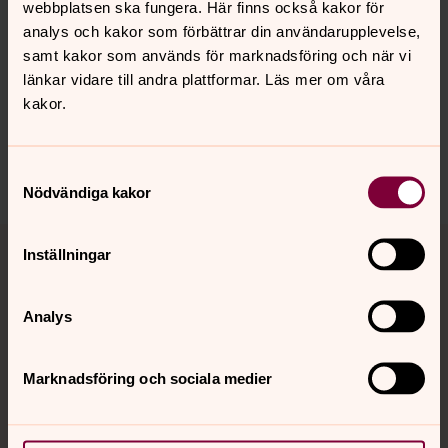
webbplatsen ska fungera. Här finns också kakor för
analys och kakor som förbättrar din användarupplevelse,
samt kakor som används för marknadsföring och när vi
Synpunkter eller frågor på sidans
länkar vidare till andra plattformar. Läs mer om våra
innehåll?
kakor.
karlstads.pastorat@svenskakyrkan.se
Dela
Samtyckesval
Nödvändiga kakor
Tillbaka till toppen
Tillbaka till innehållet
Inställningar
Analys
Kontakt
Marknadsföring och sociala medier
Kalender