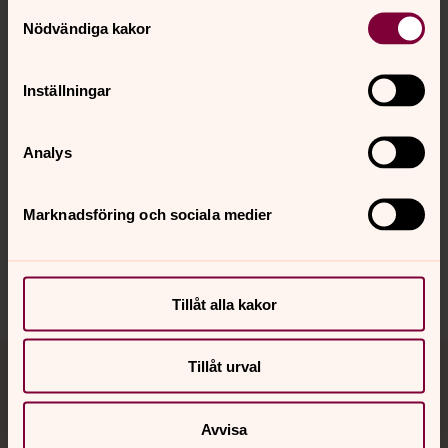
Kontakt
Samtyckesval
Nödvändiga kakor
Kalender
Inställningar
Hitta snabbt
Analys
Marknadsföring och sociala medier
Sociala kanaler
Tillåt alla kakor
Tillåt urval
Jourhavande präst
Avvisa
Akut samtals- och krisstöd. Prata eller chatta anonymt