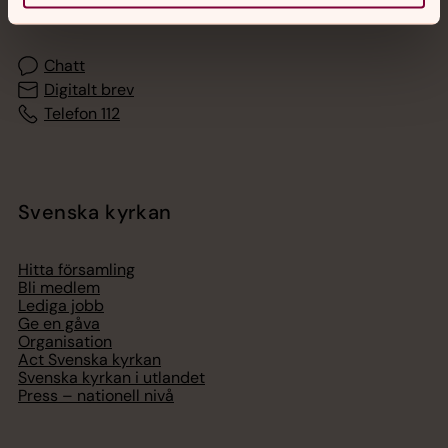
med en präst på kvällar och nätter.
Chatt
Digitalt brev
Telefon 112
Svenska kyrkan
Hitta församling
Bli medlem
Lediga jobb
Ge en gåva
Organisation
Act Svenska kyrkan
Svenska kyrkan i utlandet
Press – nationell nivå