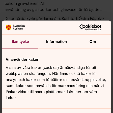
bakom gravstenen. All
användning av glasburkar och glasvaser är förbjudet.
De berörda kyrkogårdarna är i: Karlstad, Östra Fågelvik,
Väse, Molkom, Alster och Älvsbacka.
Samtycke
Information
Om
Synpunkter eller frågor på sidans
innehåll?
Vi använder kakor
karlstads.pastorat@svenskakyrkan.se
Vissa av våra kakor (cookies) är nödvändiga för att
Dela
webbplatsen ska fungera. Här finns också kakor för
analys och kakor som förbättrar din användarupplevelse,
samt kakor som används för marknadsföring och när vi
Tillbaka till toppen
Tillbaka till innehållet
länkar vidare till andra plattformar. Läs mer om våra
kakor.