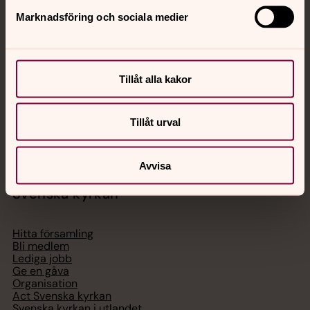
Jourhavande präst
Marknadsföring och sociala medier
Akut samtals- och krisstöd. Prata eller chatta anonymt
med en präst på kvällar och nätter.
Tillåt alla kakor
Chatt
Digitalt brev
Tillåt urval
Telefon 112
Avvisa
Svenska kyrkan
Hitta församling
Bli medlem
Lediga jobb
Ge en gåva
Organisation
Act Svenska kyrkan
Svenska kyrkan i utlandet