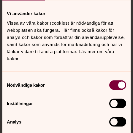
Vi använder kakor
Kontakt
Vissa av våra kakor (cookies) är nödvändiga för att
webbplatsen ska fungera. Här finns också kakor för
analys och kakor som förbättrar din användarupplevelse,
Kalender
samt kakor som används för marknadsföring och när vi
länkar vidare till andra plattformar. Läs mer om våra
kakor.
Hitta snabbt
Samtyckesval
Nödvändiga kakor
Sociala kanaler
Inställningar
Analys