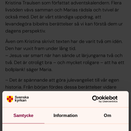
Kristina Traulsen som författat adventskalendern. Flera
livsöden vävs samman och Marias rädsla och tvivel är
också med. Det är vårt ständiga uppdrag, att
levandegöra bibelns berättelser så vi kan förstå dem ur
dagens perspektiv.
Även om Kristina skrivit texten har de varit två om idén.
Den har vuxit fram under lång tid.
– Jesus var smart när han sände ut lärjungarna två och
två. Det är otroligt bra – och mycket roligare – att ha ett
bollplank! säger Maria.
– Det är spännande att göra julevangeliet till vår egen
historia. Från början fördes dessa berättelser vidare
muntligt och då blev det säkerligen en hel del olika
tolkningar. Och den här gången får ni höra vår, säger
Maria Olofsdotter Bråkenhielm.
Samtycke
Information
Om
Stjärnan - en adventskalender att