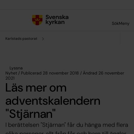
Till innehållet
Till undermeny
Sök
Meny
Karlstads pastorat
Lyssna
Nyhet / Publicerad 28 november 2018 / Ändrad 26 november
2021
Läs mer om
adventskalendern
"Stjärnan"
I berättelsen "Stjärnan" får du hänga med flera
olika personer, allt från får och barn till änglar