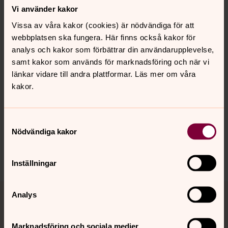
lyssna på
Vi använder kakor
I berättelsen "Stjärnan" får du hänga med flera olika
Vissa av våra kakor (cookies) är nödvändiga för att
personer, allt från får och barn till änglar och de blivande
webbplatsen ska fungera. Här finns också kakor för
föräldrarna Maria och Josef, som alla följer den nya
analys och kakor som förbättrar din användarupplevelse,
stjärnan på himlen.
samt kakor som används för marknadsföring och när vi
länkar vidare till andra plattformar. Läs mer om våra
kakor.
Synpunkter eller frågor på sidans
innehåll?
Samtyckesval
Nödvändiga kakor
karlstads.pastorat@svenskakyrkan.se
Dela
Inställningar
Tillbaka till toppen
Tillbaka till innehållet
Analys
Marknadsföring och sociala medier