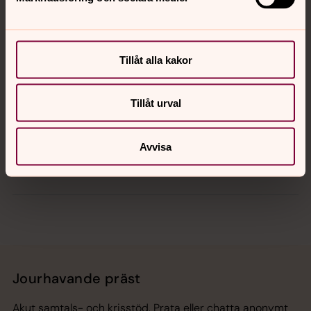
Kontakt
Tillåt alla kakor
Kalender
Tillåt urval
Hitta snabbt
Avvisa
Sociala kanaler
Jourhavande präst
Akut samtals- och krisstöd. Prata eller chatta anonymt