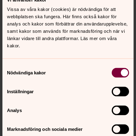
Vissa av våra kakor (cookies) är nödvändiga för att
webbplatsen ska fungera. Här finns också kakor för
analys och kakor som förbättrar din användarupplevelse,
samt kakor som används för marknadsföring och när vi
länkar vidare till andra plattformar. Läs mer om våra
kakor.
Foto: Karin Jarnelid
Så här ser kyrkogårdsallén ut från baksidan som vetter
Samtyckesval
mot Blomsterlandet.
Nödvändiga kakor
Inställningar
Analys
Marknadsföring och sociala medier