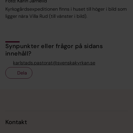
Foto: Karin Jarnelid
Kyrkogårdsexpeditionen finns i huset till höger i bild som
ligger nära Villa Rud (till vänster i bild).
Synpunkter eller frågor på sidans
innehåll?
karlstads.pastorat@svenskakyrkan.se
Dela
Tillbaka till toppen
Tillbaka till innehållet
Kontakt