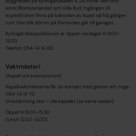
byggnaden på Kyrkogårdsallén 4. Du hittar den mitt
emot Blomsterlandet och Villa Rud. Ingången till
expeditionen finns på baksidan av huset så följ gången
runt. Den blå dörren på framsidan går till garaget.
Kyrkogårdsexpeditionen är öppen vardagar kl 9.00-
12.00.
Telefon: 054-14 14 60.
Vaktmästeri
(Kapell och krematorium)
Kapellvaktmästarna får du kontakt med genom att ringa
054-14 14 70.
Urnutlämning sker i Lilla kapellet (se karta nedan).
Öppet kl 8.00-15.30
(lunch 12.00-13.00)