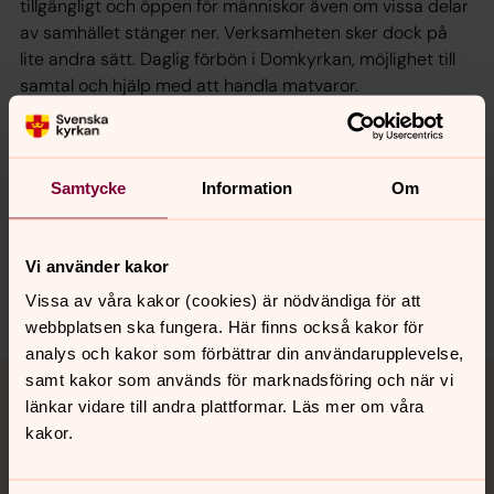
tillgängligt och öppen för människor även om vissa delar
av samhället stänger ner. Verksamheten sker dock på
lite andra sätt. Daglig förbön i Domkyrkan, möjlighet till
samtal och hjälp med att handla matvaror.
Samtycke
Information
Om
Synpunkter eller frågor på sidans
innehåll?
karlstads.pastorat@svenskakyrkan.se
Vi använder kakor
Dela
Vissa av våra kakor (cookies) är nödvändiga för att
webbplatsen ska fungera. Här finns också kakor för
analys och kakor som förbättrar din användarupplevelse,
Tillbaka till toppen
Tillbaka till innehållet
samt kakor som används för marknadsföring och när vi
länkar vidare till andra plattformar. Läs mer om våra
kakor.
Kontakt