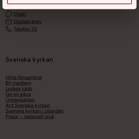
Chatt
Digitalt brev
Telefon 112
Svenska kyrkan
Hitta församling
Bli medlem
Lediga jobb
Ge en gåva
Organisation
Act Svenska kyrkan
Svenska kyrkan i utlandet
Press – nationell nivå