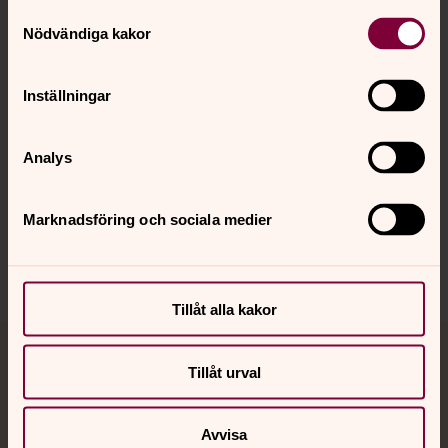
Samtyckesval
Nödvändiga kakor
Kalender
Inställningar
Hitta snabbt
Analys
Sociala kanaler
Marknadsföring och sociala medier
Tillåt alla kakor
Jourhavande präst
Tillåt urval
Akut samtals- och krisstöd. Prata eller chatta anonymt
med en präst på kvällar och nätter.
Avvisa