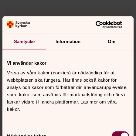
För att se innehållet behöver du acceptera kakor
för inställningar.
Samtycke
Information
Om
Se videon på Streamio i stället.
Ändra inställningar
Vi använder kakor
Vissa av våra kakor (cookies) är nödvändiga för att
webbplatsen ska fungera. Här finns också kakor för
analys och kakor som förbättrar din användarupplevelse,
samt kakor som används för marknadsföring och när vi
För att se innehållet behöver du acceptera kakor
länkar vidare till andra plattformar. Läs mer om våra
för inställningar.
kakor.
Se videon på Streamio i stället.
Samtyckesval
Ändra inställningar
Nödvändiga kakor