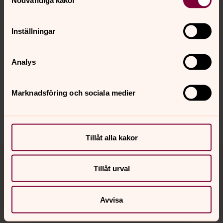
Inställningar
Analys
Synpunkter eller frågor på sidans
innehåll?
Marknadsföring och sociala medier
karlstads.pastorat@svenskakyrkan.se
Dela
Tillåt alla kakor
Tillbaka till toppen
Tillbaka till innehållet
Tillåt urval
Kontakt
Avvisa