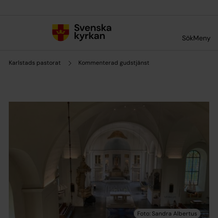
Till innehållet
Till undermeny
Sök
Meny
Karlstads pastorat
Kommenterad gudstjänst