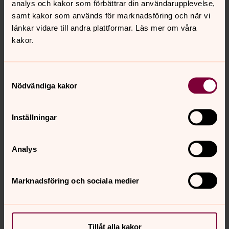
analys och kakor som förbättrar din användarupplevelse,
individer att de fått uppgifterna från Svenska kyrkan.
samt kakor som används för marknadsföring och när vi
Det stämmer inte. De har fått gravnummer och namn,
länkar vidare till andra plattformar. Läs mer om våra
inget mer. De andra uppgifterna har de fått från annan
kakor.
källa.
Som individ har du rätt att göra en anmälan till
Samtyckesval
Integritetsskyddsmyndigheten med klagomål med
Nödvändiga kakor
anledning av att dina personuppgifter använts på
felaktigt sätt. Om du har några fler frågor är du
välkommen att kontakta vårt dataskyddsombud Erika
Inställningar
Malmberg.
Kontakt:
Analys
Erika Malmberg, 072-549 64 34,
erika.malmberg@intechrity.se
Marknadsföring och sociala medier
Synpunkter eller frågor på sidans
Tillåt alla kakor