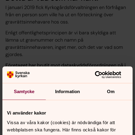
I januari 2019 fick Kyrkogårdsförvaltningen en förfrågan
från en person som ville ha ut en förteckning över
gravrättsinnehavare hos oss.
Enligt offentlighetsprincipen är vi bara skyldiga att
lämna ut gravnummer och namn på
gravrättsinnehavaren, inget mer, och det var vad som
gjordes.
Företaget har brutit mot dataskyddsförordningen på i
vart fall tre punkter:
- Använt fel uppgifter – De har ibland kopplat ihop
namnet med fel adress.
Samtycke
Information
Om
- Använt gamla uppgifter – Uppgifterna begärdes ut för
mer än två år sedan, de uppgifterna är orelevanta då
Vi använder kakor
gravrättsinnehavare har bytts ut.
Vissa av våra kakor (cookies) är nödvändiga för att
- Uppgivit fel källa till var de fått uppgifterna från – De
webbplatsen ska fungera. Här finns också kakor för
har skrivit på sin webbplats och i kommunikation med