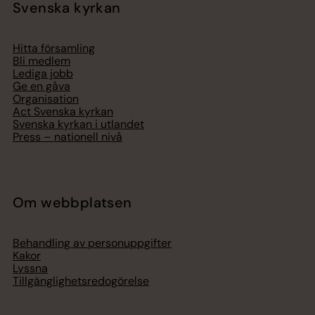
Svenska kyrkan
Hitta församling
Bli medlem
Lediga jobb
Ge en gåva
Organisation
Act Svenska kyrkan
Svenska kyrkan i utlandet
Press – nationell nivå
Om webbplatsen
Behandling av personuppgifter
Kakor
Lyssna
Tillgänglighetsredogörelse