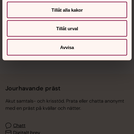
Tillåt alla kakor
Hitta snabbt
Tillåt urval
Sociala kanaler
Avvisa
Jourhavande präst
Akut samtals- och krisstöd. Prata eller chatta anonymt
med en präst på kvällar och nätter.
Chatt
Digitalt brev