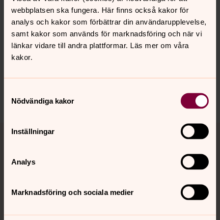
webbplatsen ska fungera. Här finns också kakor för
analys och kakor som förbättrar din användarupplevelse,
samt kakor som används för marknadsföring och när vi
länkar vidare till andra plattformar. Läs mer om våra
Synpunkter eller frågor på sidans
kakor.
innehåll?
karlstads.pastorat@svenskakyrkan.se
Samtyckesval
Dela
Nödvändiga kakor
Tillbaka till toppen
Tillbaka till innehållet
Inställningar
Analys
Kontakt
Marknadsföring och sociala medier
Kalender