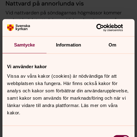
Nattvard på annorlunda vis
Vid nattvarden på söndagarnas högmässor kommer
endast brödet att delas ut. Vid veckomässorna på
onsdag kl 12 och torsdag kl 18 kommer särkalkar att
användas.
Samtycke
Information
Om
Vi använder kakor
Vissa av våra kakor (cookies) är nödvändiga för att
webbplatsen ska fungera. Här finns också kakor för
analys och kakor som förbättrar din användarupplevelse,
samt kakor som används för marknadsföring och när vi
länkar vidare till andra plattformar. Läs mer om våra
kakor.
Samtyckesval