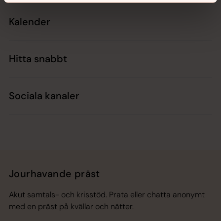
Kalender
Hitta snabbt
Sociala kanaler
Jourhavande präst
Akut samtals- och krisstöd. Prata eller chatta anonymt
med en präst på kvällar och nätter.