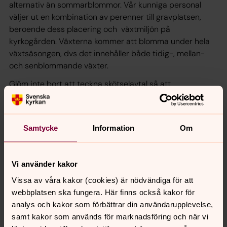
alternativ än sommarblommor. Vår kunniga personal
väljer ut en kombination av perenner till gravplatsen,
beroende dess placering och växtmiljön på
kyrkogården. Växterna kommer att blomma under hela
växtsäsongen, dvs det innehåller både tidig-, mellan-
och senblommande växter.
Glöm inte bort att teckna skötselavtal så att
perennplanteringen sköts om, ifall du inte har möjlighet
själv. Vill du beställa ett perennpaket eller har frågor,
kontakta expeditionen på telefon 054-14 14 60.
Samtycke
Information
Om
Vi använder kakor
Vissa av våra kakor (cookies) är nödvändiga för att
Synpunkter eller frågor på sidans
webbplatsen ska fungera. Här finns också kakor för
innehåll?
analys och kakor som förbättrar din användarupplevelse,
samt kakor som används för marknadsföring och när vi
karlstads.pastorat@svenskakyrkan.se