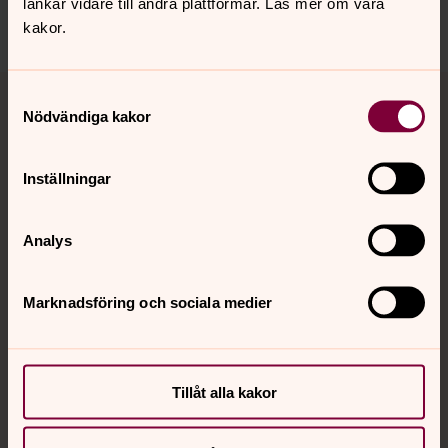
länkar vidare till andra plattformar. Läs mer om våra
Dela
kakor.
Tillbaka till toppen
Tillbaka till innehållet
Samtyckesval
Nödvändiga kakor
Kontakt
Inställningar
Analys
Kalender
Marknadsföring och sociala medier
Hitta snabbt
Tillåt alla kakor
Sociala kanaler