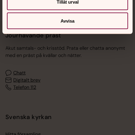
Tillåt urval
Avvisa
Jourhavande präst
Akut samtals- och krisstöd. Prata eller chatta anonymt
med en präst på kvällar och nätter.
Chatt
Digitalt brev
Telefon 112
Svenska kyrkan
Hitta församling