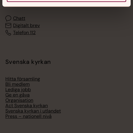
med en präst på kvällar och nätter.
Chatt
Digitalt brev
Telefon 112
Svenska kyrkan
Hitta församling
Bli medlem
Lediga jobb
Ge en gåva
Organisation
Act Svenska kyrkan
Svenska kyrkan i utlandet
Press – nationell nivå