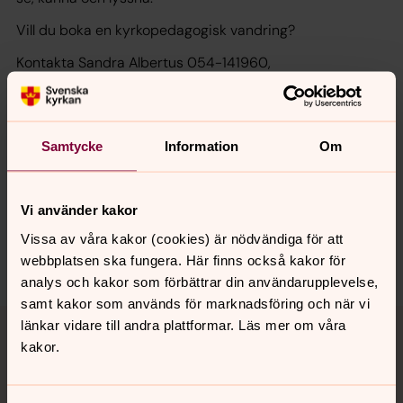
Vill du boka en kyrkopedagogisk vandring?
Kontakta Sandra Albertus 054-141960,
sandra.albertus@svenskakyrkan.se
Samtycke
Information
Om
Synpunkter eller frågor på sidans
innehåll?
Vi använder kakor
karlstads.pastorat@svenskakyrkan.se
Vissa av våra kakor (cookies) är nödvändiga för att
Dela
webbplatsen ska fungera. Här finns också kakor för
analys och kakor som förbättrar din användarupplevelse,
samt kakor som används för marknadsföring och när vi
Tillbaka till toppen
Tillbaka till innehållet
länkar vidare till andra plattformar. Läs mer om våra
kakor.