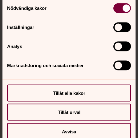
Kontakt
Samtyckesval
Nödvändiga kakor
Kalender
Inställningar
Hitta snabbt
Analys
Marknadsföring och sociala medier
Sociala kanaler
Tillåt alla kakor
Tillåt urval
Jourhavande präst
Akut samtals- och krisstöd. Prata eller chatta anonymt
Avvisa