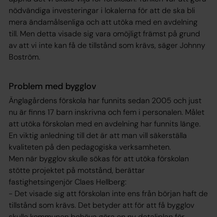
nödvändiga investeringar i lokalerna för att de ska bli
mera ändamålsenliga och att utöka med en avdelning
till. Men detta visade sig vara omöjligt främst på grund
av att vi inte kan få de tillstånd som krävs, säger Johnny
Boström.
Problem med bygglov
Änglagårdens förskola har funnits sedan 2005 och just
nu är finns 17 barn inskrivna och fem i personalen. Målet
att utöka förskolan med en avdelning har funnits länge.
En viktig anledning till det är att man vill säkerställa
kvaliteten på den pedagogiska verksamheten.
Men när bygglov skulle sökas för att utöka förskolan
stötte projektet på motstånd, berättar
fastighetsingenjör Claes Hellberg:
- Det visade sig att förskolan inte ens från början haft de
tillstånd som krävs. Det betyder att för att få bygglov
skulle kommunen behöva göra en ny detaljplan för