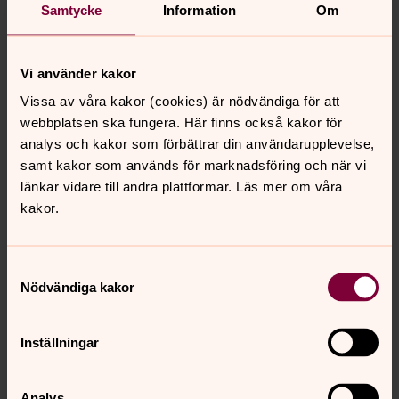
Samtycke
Information
Om
Vigsel - kärlekens högtid
Bröllop är fest. Ett minne för livet. Inte bara för dem som
Vi använder kakor
gifter sig utan också för släkt och vänner.
Vissa av våra kakor (cookies) är nödvändiga för att
webbplatsen ska fungera. Här finns också kakor för
Dopet - livets första fest!
analys och kakor som förbättrar din användarupplevelse,
Kanske är det en ny liten människa som ska döpas eller
samt kakor som används för marknadsföring och när vi
så väljer du att döpas senare i livet – hur det än är,
länkar vidare till andra plattformar. Läs mer om våra
välkommen till dop! Här kan du boka doptid direkt på
kakor.
webben.
Samtyckesval
#konfakarlstad 26/27
Nödvändiga kakor
Ett år med konfa! Nya insikter. Nya kompisar. Nya åsikter
och upplevelser. Vi pratar om livet och utmaningarna,
Inställningar
kärleken och engagemanget, Gud, dig själv och världen.
Häng med på ett härligt konfaår!
Analys