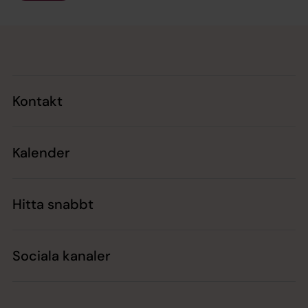
Tillbaka till toppen
Tillbaka till innehållet
Kontakt
Kalender
Hitta snabbt
Sociala kanaler