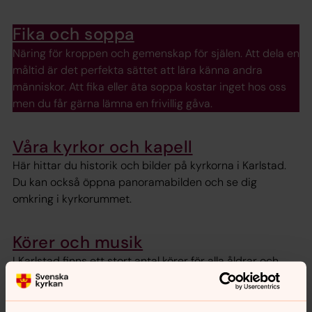
Fika och soppa
Näring för kroppen och gemenskap för själen. Att dela en
måltid är det perfekta sättet att lära känna andra
människor. Att fika eller äta soppa kostar inget hos oss
men du får gärna lämna en frivillig gåva.
Våra kyrkor och kapell
Här hittar du historik och bilder på kyrkorna i Karlstad.
Du kan också öppna panoramabilden och se dig
omkring i kyrkorummet.
Körer och musik
I Karlstad finns ett stort antal körer för alla åldrar och
olika musiksmaker. Ta kontakt med körledaren så får du
mer information.