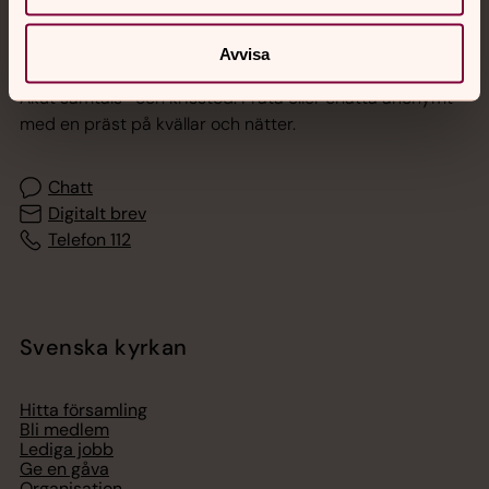
Jourhavande präst
Avvisa
Akut samtals- och krisstöd. Prata eller chatta anonymt
med en präst på kvällar och nätter.
Chatt
Digitalt brev
Telefon 112
Svenska kyrkan
Hitta församling
Bli medlem
Lediga jobb
Ge en gåva
Organisation