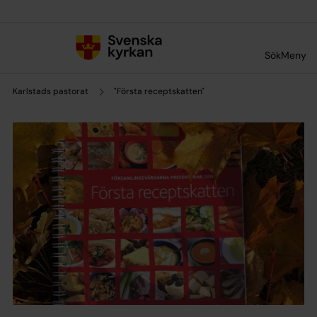
Till innehållet
Till undermeny
Sök
Meny
Karlstads pastorat
"Första receptskatten"