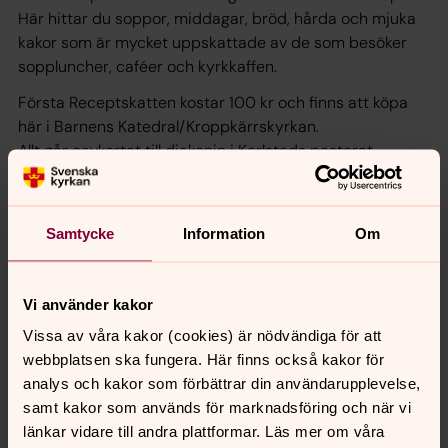
Här hittar du soppor, middagar, bröd, hårda och mjuka
kakor som är mycket uppskattade av de som besöker
soppluncher, caféer och kyrkkaffen.
Första Receptskatten kostar 100 kr och finns att köpa
här i Barnens Katedral/Kroppkärrskyrkan.
Allt går oavkortat till diakonin i Karlstads pastorat.
Swish Diakonalt arbete: 123 570 43 17
Samtycke
Information
Om
Senast ändrad 19 augusti 2024
Synpunkter eller frågor på sidans
Vi använder kakor
innehåll?
Vissa av våra kakor (cookies) är nödvändiga för att
karlstads.pastorat@svenskakyrkan.se
webbplatsen ska fungera. Här finns också kakor för
analys och kakor som förbättrar din användarupplevelse,
Dela
samt kakor som används för marknadsföring och när vi
länkar vidare till andra plattformar. Läs mer om våra