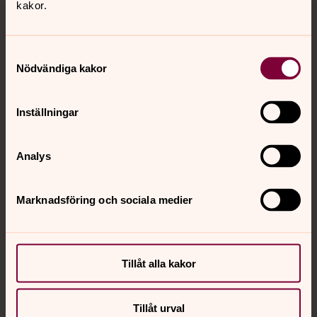
kakor.
Tillbaka till toppen
Tillbaka till innehållet
Samtyckesval
Nödvändiga kakor
Kontakt
Inställningar
Kalender
Analys
Hitta snabbt
Marknadsföring och sociala medier
Sociala kanaler
Tillåt alla kakor
Tillåt urval