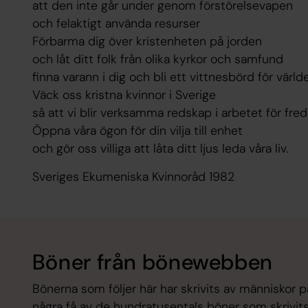
att den inte går under genom förstörelsevapen
och felaktigt använda resurser
Förbarma dig över kristenheten på jorden
och låt ditt folk från olika kyrkor och samfund
finna varann i dig och bli ett vittnesbörd för värld
Väck oss kristna kvinnor i Sverige
så att vi blir verksamma redskap i arbetet för fred
Öppna våra ögon för din vilja till enhet
och gör oss villiga att låta ditt ljus leda våra liv.
Sveriges Ekumeniska Kvinnoråd 1982
Böner från bönewebben
Bönerna som följer här har skrivits av människor 
några få av de hundratusentals böner som skrivit