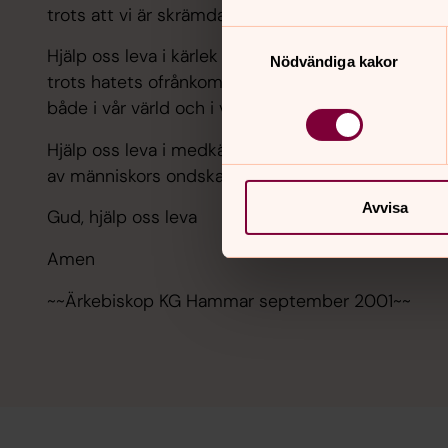
trots att vi är skrämda av terrorns kraft.
Samtyckesval
Hjälp oss leva i kärlek och barmhärtighet,
Nödvändiga kakor
trots hatets ofrånkomliga närvaro
både i vår värld och i våra egna liv.
Hjälp oss leva i medkänsla med alla som drabbas
av människors ondska och livets oförklarliga mörke
Avvisa
Gud, hjälp oss leva
Amen
~~Ärkebiskop KG Hammar september 2001~~