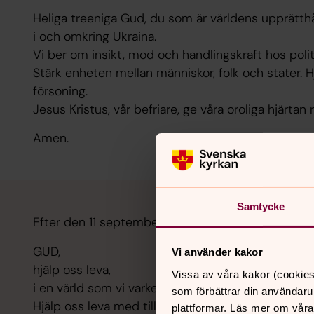
Heliga treeniga Gud, du som är världens upprätthål
i och omkring Ukraina.
Vi ber om insikt, mod och handlingskraft hos polit
Stärk enheten mellan människor, folk och stater. Hj
försoning.
Jesus Kristus, vår befriare, ge våra oroliga hjärtan
Amen.
Samtycke
Efter den 11 september 2001
GUD,
Vi använder kakor
hjälp oss leva,
Vissa av våra kakor (cookies
i en värld som vi varken kan behärska eller kontroll
som förbättrar din användaru
Hjälp oss leva med tillit och öppenhet,
plattformar. Läs mer om våra