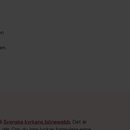
en
en.
på
Svenska kyrkans bönewebb
. Det är
s där. Om du inte lyckas formulera egna