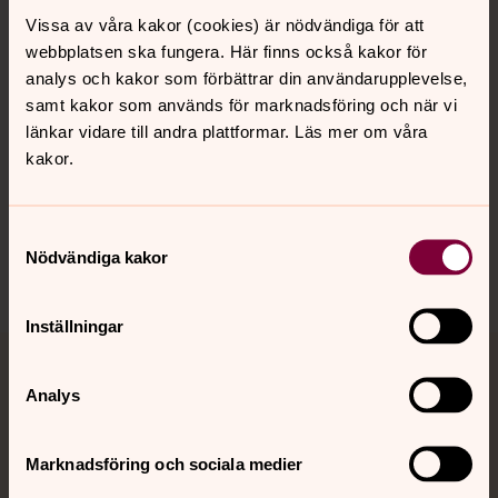
Vissa av våra kakor (cookies) är nödvändiga för att
Kalender
webbplatsen ska fungera. Här finns också kakor för
analys och kakor som förbättrar din användarupplevelse,
samt kakor som används för marknadsföring och när vi
Hitta snabbt
länkar vidare till andra plattformar. Läs mer om våra
kakor.
Sociala kanaler
Samtyckesval
Nödvändiga kakor
Inställningar
Jourhavande präst
Analys
Akut samtals- och krisstöd. Prata eller chatta anonymt
med en präst på kvällar och nätter.
Marknadsföring och sociala medier