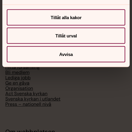
Chatt
Digitalt brev
Tillåt alla kakor
Telefon 112
Tillåt urval
Svenska kyrkan
Avvisa
Hitta församling
Bli medlem
Lediga jobb
Ge en gåva
Organisation
Act Svenska kyrkan
Svenska kyrkan i utlandet
Press – nationell nivå
Om webbplatsen