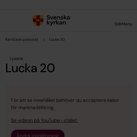
Till innehållet
Till undermeny
Sök
Meny
Karlstads pastorat
Lucka 20
Lyssna
Lucka 20
För att se innehållet behöver du acceptera kakor
för marknadsföring.
Se videon på YouTube i stället.
Ändra inställningar