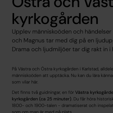
Östra och Väst
kyrkogården
Upplev människoöden och händelser i 
och Magnus tar med dig på en ljudup
Drama och ljudmiljöer tar dig rakt in i 
På Västra och Östra kyrkogården i Karlstad, alldel
människoöden att upptäcka. Nu kan du lära känna
som vilar här.
Det finns två guidningar, en för
Västra kyrkogård
kyrkogården (ca 25 minuter)
. Du får höra histori
1800- och 1900-talen - dramatiserat och inspelat
som om man är med på plats.