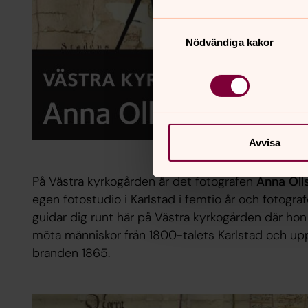
Samtyckesval
Nödvändiga kakor
Avvisa
På Västra kyrkogården är det fotografen
Anna Ol
egen fotostudio i Karlstad i femtio år och fotogra
guidar dig runt här på Västra kyrkogården där hon sj
möta människor från 1800-talets Karlstad och upp
branden 1865.