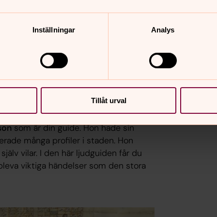
Inställningar
Analys
Tillåt urval
lson
som är din guide. Hon hade sin
ferade många profiler i staden. Hon
älv vilar. I den här ljudguiden får du
leva viktiga händelser som den stora