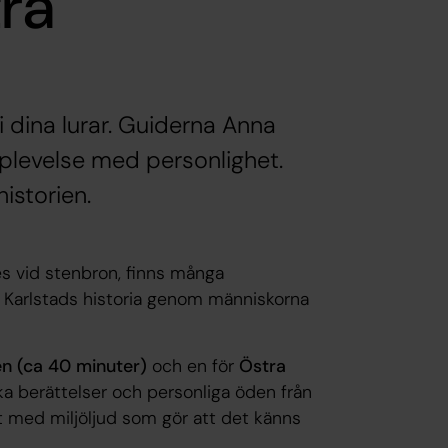
ra
dina lurar. Guiderna Anna
plevelse med personlighet.
historien.
es vid stenbron, finns många
 Karlstads historia genom människorna
en (ca 40 minuter)
och en för
Östra
ska berättelser och personliga öden från
 med miljöljud som gör att det känns