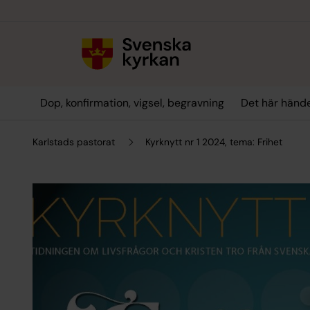
Till innehållet
Till undermeny
Dop, konfirmation, vigsel, begravning
Det här hände
Karlstads pastorat
Kyrknytt nr 1 2024, tema: Frihet