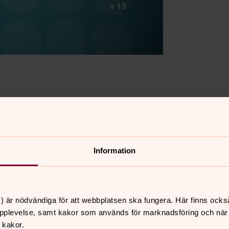
ite längre texter än vad som fick rum i
Information
material i form av fler artiklar, bilder
ler tips eller synpunkter på vad du vill
) är nödvändiga för att webbplatsen ska fungera. Här finns ocks
t@svenskakyrkan.se
eller 054-14 14 00.
pplevelse, samt kakor som används för marknadsföring och när vi
 kakor.