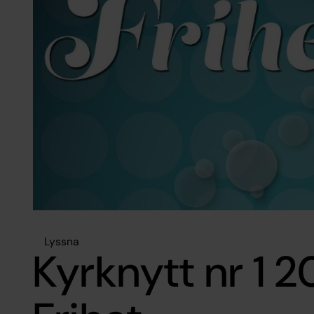
Lyssna
Kyrknytt nr 1 