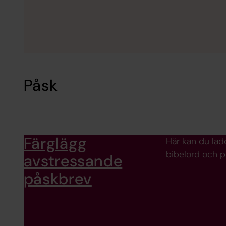
Påsk
Färglägg
Här kan du lad
bibelord och p
avstressande
påskbrev