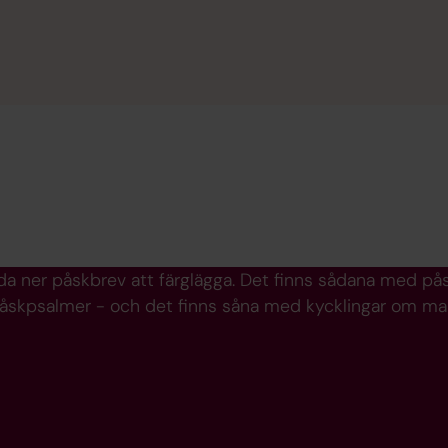
da ner påskbrev att färglägga. Det finns sådana med p
åskpsalmer - och det finns såna med kycklingar om man h