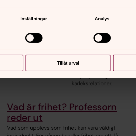
Inställningar
Analys
aina
Så håller förh
kärlekstips: ”
så vanliga liv som möjligt.
humanitär chef för Act
En hållbar relation och s
nisationens arbete för
frihet med en annan männi
Tillåt urval
ch Hammarö.
man det att funka på lång 
”Hej hej vardag” Winblad 
kärleksrelationer.
Vad är frihet? Professorn
reder ut
Vad som upplevs som frihet kan vara väldigt
individuellt. För någon handlar frihet om att få