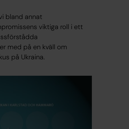
vi bland annat
romissens viktiga roll i ett
missförstådda
jer med på en kväll om
kus på Ukraina.