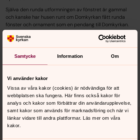
Själva den runda utformningen av fönstret är gammal
och kanske har husen runt om Domkyrkan fått runda
fönster och ornament som en pendang till Domkyrkan.
Senast ändrad 27 augusti 2025
Samtycke
Information
Om
Synpunkter eller frågor på sidans
innehåll?
Vi använder kakor
karlstads.pastorat@svenskakyrkan.se
Vissa av våra kakor (cookies) är nödvändiga för att
Dela
webbplatsen ska fungera. Här finns också kakor för
analys och kakor som förbättrar din användarupplevelse,
Tillbaka till toppen
Tillbaka till innehållet
samt kakor som används för marknadsföring och när vi
länkar vidare till andra plattformar. Läs mer om våra
kakor.