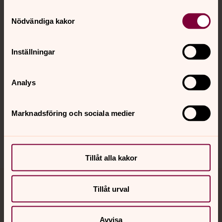
Kontakt
Samtyckesval
Nödvändiga kakor
Kalender
Inställningar
Hitta snabbt
Analys
Sociala kanaler
Marknadsföring och sociala medier
Tillåt alla kakor
Tillåt urval
Jourhavande präst
Akut samtals- och krisstöd. Prata eller chatta anonymt
Avvisa