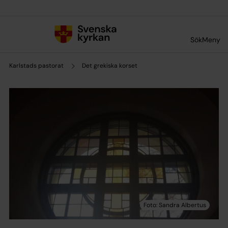
Till innehållet
Till undermeny
Sök
Meny
Karlstads pastorat
Det grekiska korset