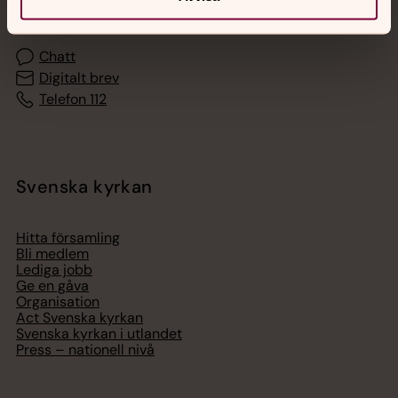
med en präst på kvällar och nätter.
Chatt
Digitalt brev
Telefon 112
Svenska kyrkan
Hitta församling
Bli medlem
Lediga jobb
Ge en gåva
Organisation
Act Svenska kyrkan
Svenska kyrkan i utlandet
Press – nationell nivå