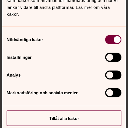
samt kakor som används för marknadsföring och när vi
länkar vidare till andra plattformar. Läs mer om våra
karlstads.pastorat@svenskakyrkan.se
kakor.
Dela
Samtyckesval
Tillbaka till toppen
Tillbaka till innehållet
Nödvändiga kakor
Inställningar
Kontakt
Analys
Kalender
Marknadsföring och sociala medier
Hitta snabbt
Tillåt alla kakor