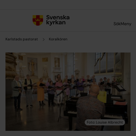
Till innehållet
Till undermeny
Sök
Meny
Karlstads pastorat
Koralkören