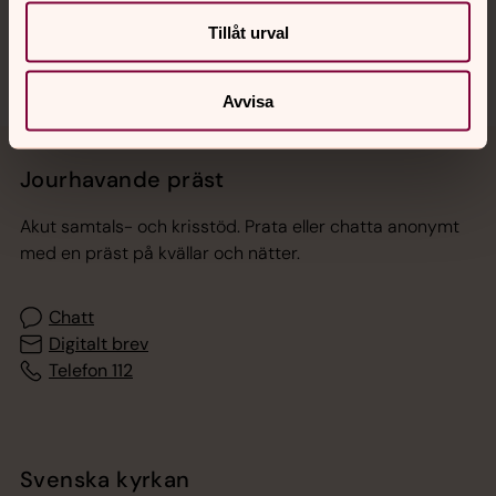
Sociala kanaler
Tillåt urval
Avvisa
Jourhavande präst
Akut samtals- och krisstöd. Prata eller chatta anonymt
med en präst på kvällar och nätter.
Chatt
Digitalt brev
Telefon 112
Svenska kyrkan