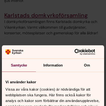
ljus interiör.
Karlstads domkyrkoförsamling
I domkyrkoförsamlingen finns Karlstads domkyrka och
Vikenkyrkan. Varmt välkommen till gudstjänster,
konserter, mötesplatser och gemenskap för alla åldrar!
Välkommen till Karlstads pastorat
Svenska kyrkan engagerar många människor i Karlstad.
Körsångare, cafégäster, bullbakare, barn och föräldrar,
Samtycke
Information
Om
konfirmander, frivilliga, pilgrimer, dansare och många
andra. Läs om vår verksamhet här.
Vi använder kakor
Vissa av våra kakor (cookies) är nödvändiga för att
Senast ändrad 3 juni 2026
webbplatsen ska fungera. Här finns också kakor för
Synpunkter eller frågor på sidans
analys och kakor som förbättrar din användarupplevelse,
innehåll?