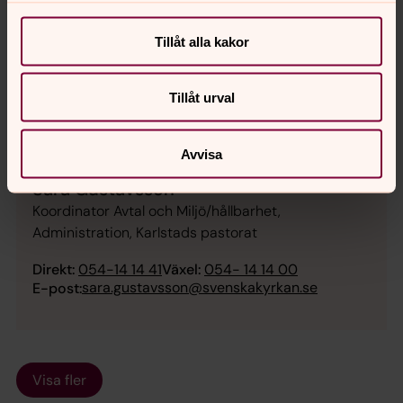
Direkt:
SMS:
Växel:
Tillåt alla kakor
054 - 14 14 43
072-2319268
054 - 14 14 00
kristina.granfelt@svenskakyrkan.se
E-post:
Tillåt urval
Avvisa
Sara Gustavsson
Koordinator Avtal och Miljö/hållbarhet,
Administration, Karlstads pastorat
Direkt:
054-14 14 41
Växel:
054- 14 14 00
sara.gustavsson@svenskakyrkan.se
E-post:
Visa fler