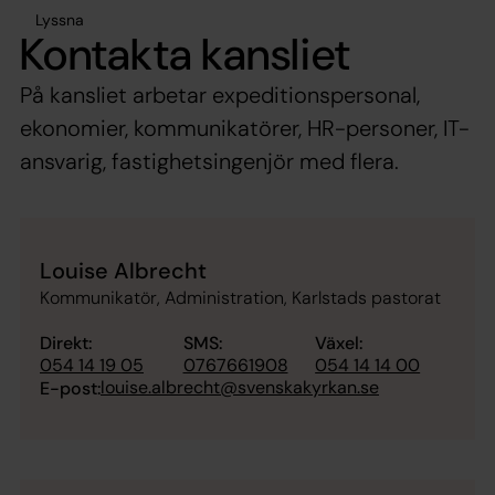
Lyssna
Kontakta kansliet
På kansliet arbetar expeditionspersonal,
ekonomier, kommunikatörer, HR-personer, IT-
ansvarig, fastighetsingenjör med flera.
Louise Albrecht
Kommunikatör, Administration, Karlstads pastorat
Direkt:
SMS:
Växel:
054 14 19 05
0767661908
054 14 14 00
louise.albrecht@svenskakyrkan.se
E-post: