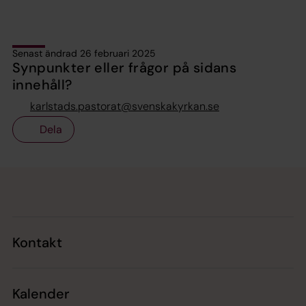
Senast ändrad 26 februari 2025
Synpunkter eller frågor på sidans
innehåll?
karlstads.pastorat@svenskakyrkan.se
Dela
Tillbaka till toppen
Tillbaka till innehållet
Kontakt
Kalender