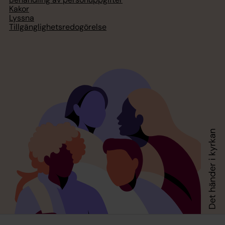
Kakor
Lyssna
Tillgänglighetsredogörelse