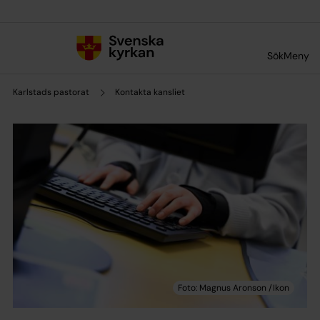
Till innehållet
Till undermeny
Sök
Meny
Karlstads pastorat
Kontakta kansliet