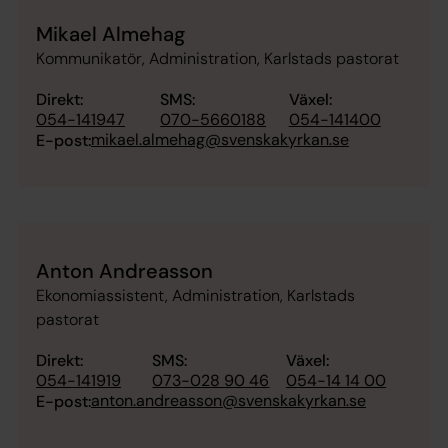
Mikael Almehag
Kommunikatör, Administration, Karlstads pastorat
Direkt:
SMS:
Växel:
054-141947
070-5660188
054-141400
mikael.almehag@svenskakyrkan.se
E-post:
Anton Andreasson
Ekonomiassistent, Administration, Karlstads
pastorat
Direkt:
SMS:
Växel:
054-141919
073-028 90 46
054-14 14 00
anton.andreasson@svenskakyrkan.se
E-post: