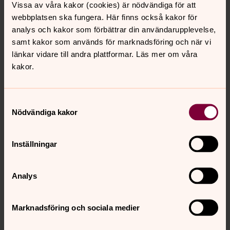
Vissa av våra kakor (cookies) är nödvändiga för att
Direkt:
SMS:
Växel:
054-14 14 11
073-060 52 27
054-14 14 00
webbplatsen ska fungera. Här finns också kakor för
dan.fredriksson@svenskakyrkan.se
E-post:
analys och kakor som förbättrar din användarupplevelse,
samt kakor som används för marknadsföring och när vi
länkar vidare till andra plattformar. Läs mer om våra
kakor.
Alexander Frisk
Samtyckesval
IT-ansvarig, Administration, Karlstads pastorat
Nödvändiga kakor
Direkt:
SMS:
Växel:
054- 14 14 51
070-566 87 14
054-14 14 00
Inställningar
alexander.frisk@svenskakyrkan.se
E-post:
Analys
Marknadsföring och sociala medier
Kristina Granfelt
Koordinator, Administration, Karlstads pastorat