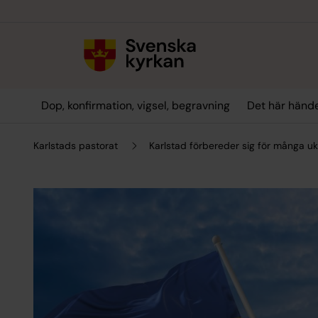
Till innehållet
Till undermeny
Dop, konfirmation, vigsel, begravning
Det här hände
Karlstads pastorat
Karlstad förbereder sig för många uk