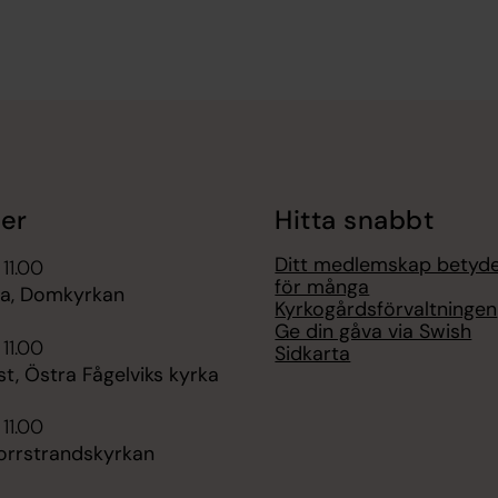
er
Hitta snabbt
Ditt medlemskap betyd
 11.00
för många
a, Domkyrkan
Kyrkogårdsförvaltningen
Ge din gåva via Swish
 11.00
Sidkarta
t, Östra Fågelviks kyrka
 11.00
orrstrandskyrkan