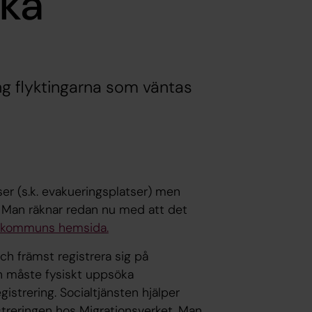
ska
ng flyktingarna som väntas
r (s.k. evakueringsplatser) men
. Man räknar redan nu med att det
s kommuns hemsida.
ch främst registrera sig på
n måste fysiskt uppsöka
istrering. Socialtjänsten hjälper
gistreringen hos Migrationsverket. Man