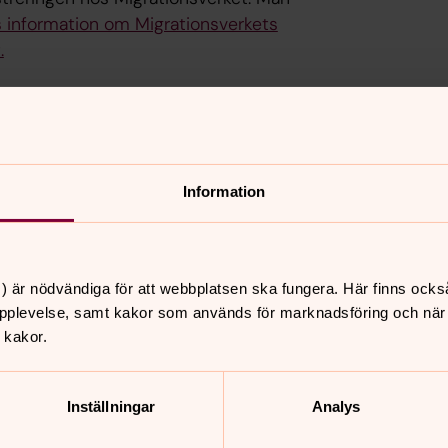
s information om Migrationsverkets
.
Karlstads ekumeniska råd. Det kommer
ommer Ukrainare till Karlstad: samtal,
Information
barn och vuxna. Kyrkorna planerar för att
) är nödvändiga för att webbplatsen ska fungera. Här finns ocks
pplevelse, samt kakor som används för marknadsföring och när vi
 kakor.
rainska medborgare. Däremot kan du
edan snabbt kan fördela uppgifter och
-14 14 86
Inställningar
Analys