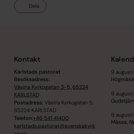
Dela
Tillbaka till toppen
Tillbaka till innehållet
Kontakt
Kalend
Karlstads pastorat
9 augusti
Besöksadress:
Högmäss
Västra Kyrkogatan 3-5, 65224
9 augusti
KARLSTAD
Gudstjäns
Postadress:
Västra Kyrkogatan 5,
65224 KARLSTAD
9 augusti
Telefon:
+46 541 41400
Mässa, N
karlstads.pastorat@svenskakyrk
an.se