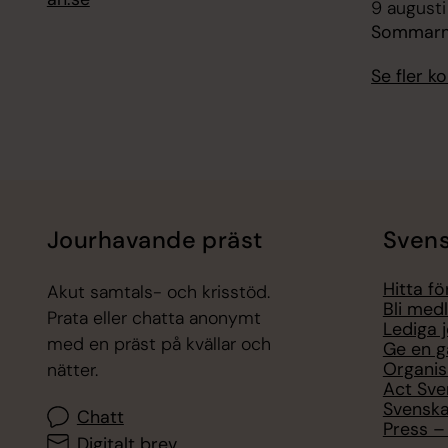
9 augusti
Sommarmu
Se fler 
Jourhavande präst
Svens
Hitta f
Akut samtals- och krisstöd.
Bli med
Prata eller chatta anonymt
Lediga 
med en präst på kvällar och
Ge en g
Organis
nätter.
Act Sve
Svenska
Chatt
Press – 
Digitalt brev