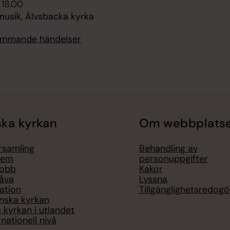
 18.00
sik, Älvsbacka kyrka
kommande händelser
ka kyrkan
Om webbplats
örsamling
Behandling av
lem
personuppgifter
jobb
Kakor
åva
Lyssna
ation
Tillgänglighetsredogö
nska kyrkan
 kyrkan i utlandet
nationell nivå