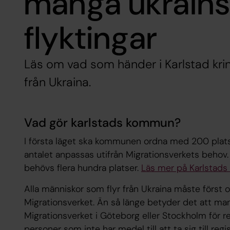
många ukrain
flyktingar
Läs om vad som händer i Karlstad kri
från Ukraina.
Vad gör karlstads kommun?
I första läget ska kommunen ordna med 200 platse
antalet anpassas utifrån Migrationsverkets behov
behövs flera hundra platser.
Läs mer på Karlstad
Alla människor som flyr från Ukraina måste först o
Migrationsverket. Än så länge betyder det att ma
Migrationsverket i Göteborg eller Stockholm för reg
personer som inte har medel till att ta sig till re