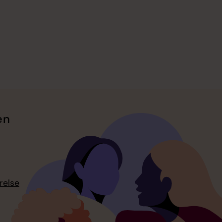
en
relse