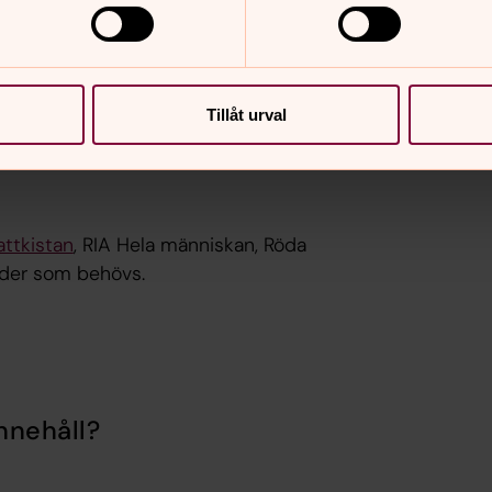
a kyrkan
oner som ingår i Act Alliansen. Läs mer
Tillåt urval
ältet.
attkistan
, RIA Hela människan, Röda
läder som behövs.
nnehåll?