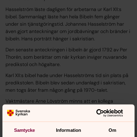
Hasselström läste dagligen för arbetarna ur Karl XII:s
bibel. Sammanlagt läste han hela Bibeln fem gånger
under sin tjänstgöringstid. Johannes Hasselström har
även gjort anteckningar om jordbävningar och bränder i
bibeln. Hans porträtt hänger i sakristian.
Den senaste anteckningen i bibeln är gjord 1792 av Per
Thorén, som berättar om när kyrkan inviger nuvarande
predikstol och högaltare.
Karl XII:s bibel hade under Hasselströms tid sin plats på
predikstolen. Bibeln blev sedan undanlagd i sakristian,
men togs åter fram någon gång på 1970-talet.
Vaktmästare Arne Lövström minns att en kollega
berättade att dåvarande prästen ville att bibeln skulle
ligga framme på predikstolen. Det fick den göra det och
blev då stulen.
Samtycke
Information
Om
I ”Karlstads domkyrka” av Harry Nyberg kan man läsa