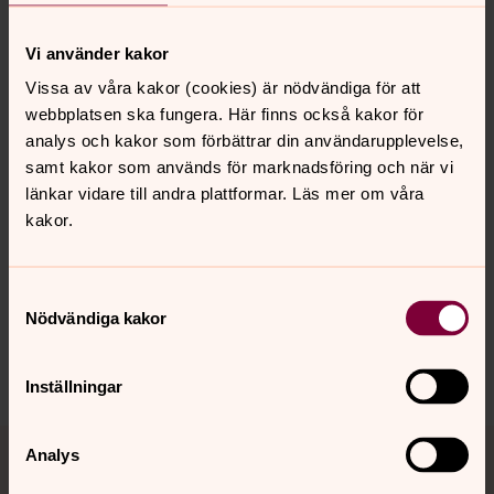
under Noter på sid 192; `Kyrkobibeln är stulen. Är det
någon som har sett bibeln? Domkyrkan önskar den
Vi använder kakor
tillbaka och bryr sig inte om hur den blev borta och vem
Vissa av våra kakor (cookies) är nödvändiga för att
som har haft den.
webbplatsen ska fungera. Här finns också kakor för
analys och kakor som förbättrar din användarupplevelse,
samt kakor som används för marknadsföring och när vi
länkar vidare till andra plattformar. Läs mer om våra
kakor.
Senast ändrad 5 september 2025
Synpunkter eller frågor på sidans
innehåll?
Samtyckesval
Nödvändiga kakor
karlstads.pastorat@svenskakyrkan.se
Dela
Inställningar
Tillbaka till toppen
Tillbaka till innehållet
Analys