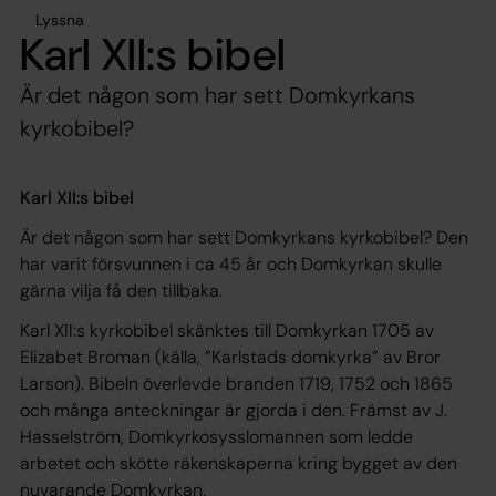
Lyssna
Karl XII:s bibel
Är det någon som har sett Domkyrkans
kyrkobibel?
Karl XII:s bibel
Är det någon som har sett Domkyrkans kyrkobibel? Den
har varit försvunnen i ca 45 år och Domkyrkan skulle
gärna vilja få den tillbaka.
Karl XII:s kyrkobibel skänktes till Domkyrkan 1705 av
Elizabet Broman (källa, ”Karlstads domkyrka” av Bror
Larson). Bibeln överlevde branden 1719, 1752 och 1865
och många anteckningar är gjorda i den. Främst av J.
Hasselström, Domkyrkosysslomannen som ledde
arbetet och skötte räkenskaperna kring bygget av den
nuvarande Domkyrkan.