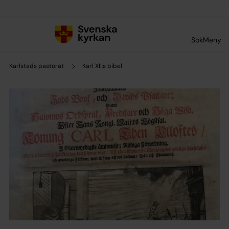
Till innehållet
Till undermeny
Sök
Meny
Karlstads pastorat
Karl XII:s bibel