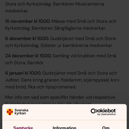
Stora och Kyrksöndag. Barnkören Musicanterna
medverkar.
15 november kl 10.00.
Mässa med Små och Stora och
Kyrksöndag. Barnkören Sångfåglarna medverkar.
6 december kl 10.00.
Gudstjänst med Små och Stora
och Kyrksöndag. Solister ur barnkörerna medverkar.
24 december kl 10.00.
Samling vid krubban med Små
och Stora. Barnkör.
6 januari kl 10.00.
Gudstjänst med Små och Stora och
Julfest. Dans kring granen, fiskdamm, stjärnpyssel, korv
med bröd, fika och tipspromenad.
Mer info om vad som specifikt händer vid respektive
Kyrksöndag presenteras här allt eftersom.
Varmt välkomna!
Samtycke
Information
Om