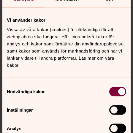
För att se innehållet behöver du acceptera kakor
Vi använder kakor
för marknadsföring.
Vissa av våra kakor (cookies) är nödvändiga för att
Se videon på YouTube i stället.
webbplatsen ska fungera. Här finns också kakor för
analys och kakor som förbättrar din användarupplevelse,
Ändra inställningar
samt kakor som används för marknadsföring och när vi
länkar vidare till andra plattformar. Läs mer om våra
kakor.
Om Västerstrandskyrkan
Samtyckesval
Kyrkan ligger vid Våxnäs centrum. Det är en modern
Nödvändiga kakor
tegelkyrka där det är full aktivitet av såväl stora som
små under veckans alla dagar.
Inställningar
Västerstrands församling
Välkommen till en stadsförsamling med bred och livlig
Analys