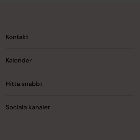
Tillbaka till toppen
Tillbaka till innehållet
Kontakt
Kalender
Hitta snabbt
Sociala kanaler