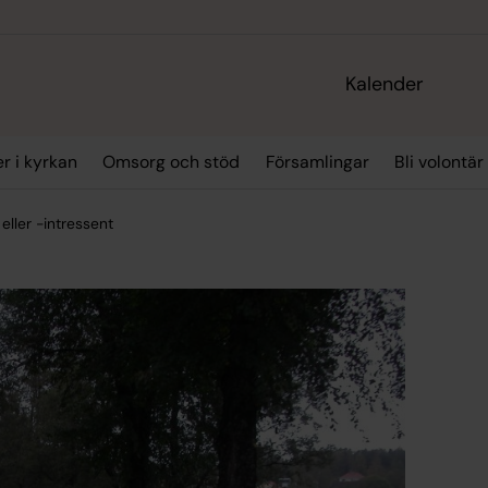
Kalender
r i kyrkan
Omsorg och stöd
Församlingar
Bli volontär
ller -intressent