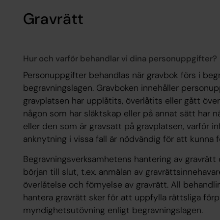
Gravrätt
Hur och varför behandlar vi dina personuppgifter?
Personuppgifter behandlas när gravbok förs i be
begravningslagen. Gravboken innehåller personup
gravplatsen har upplåtits, överlåtits eller gått över 
någon som har släktskap eller på annat sätt har nä
eller den som är gravsatt på gravplatsen, varför i
anknytning i vissa fall är nödvändig för att kunna 
Begravningsverksamhetens hantering av gravrätt o
början till slut, t.ex. anmälan av gravrättsinnehav
överlåtelse och förnyelse av gravrätt. All behandl
hantera gravrätt sker för att uppfylla rättsliga förp
myndighetsutövning enligt begravningslagen.