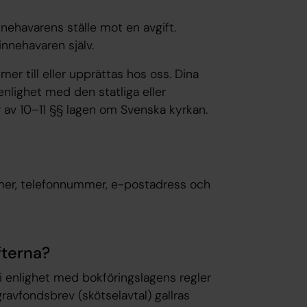
ehavarens ställe mot en avgift.
innehavaren själv.
er till eller upprättas hos oss. Dina
nlighet med den statliga eller
r av 10–11 §§ lagen om Svenska kyrkan.
mer, telefonnummer, e-postadress och
fterna?
l i enlighet med bokföringslagens regler
ravfondsbrev (skötselavtal) gallras