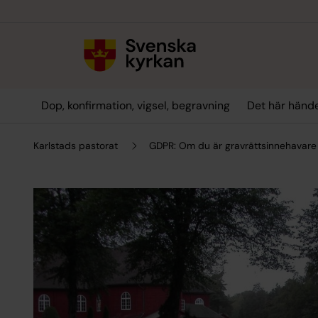
Till innehållet
Till undermeny
Dop, konfirmation, vigsel, begravning
Det här hände
Karlstads pastorat
GDPR: Om du är gravrättsinnehavare e