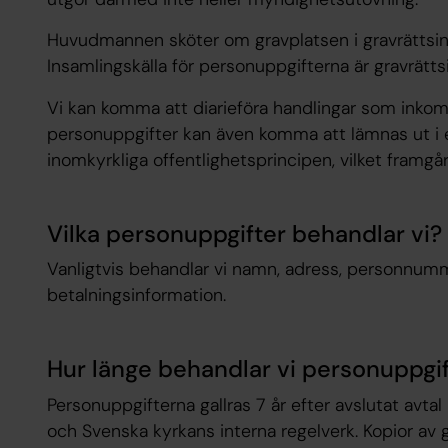
Huvudmannen sköter om gravplatsen i gravrättsinn
Insamlingskälla för personuppgifterna är gravrätts
Vi kan komma att diarieföra handlingar som inkomm
personuppgifter kan även komma att lämnas ut i e
inomkyrkliga offentlighetsprincipen, vilket framgå
Vilka personuppgifter behandlar vi?
Vanligtvis behandlar vi namn, adress, personnum
betalningsinformation.
Hur länge behandlar vi personuppgi
Personuppgifterna gallras 7 år efter avslutat avta
och Svenska kyrkans interna regelverk. Kopior av g