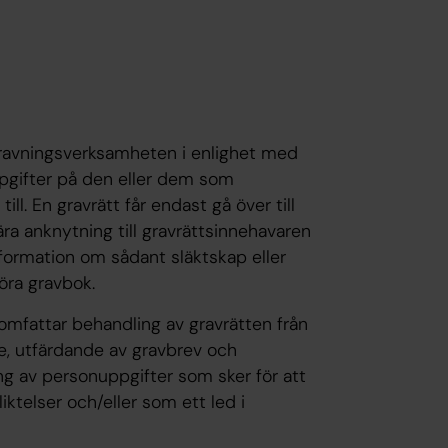
gravningsverksamheten i enlighet med
pgifter på den eller dem som
till. En gravrätt får endast gå över till
ra anknytning till gravrättsinnehavaren
nformation om sådant släktskap eller
föra gravbok.
mfattar behandling av gravrätten från
are, utfärdande av gravbrev och
ing av personuppgifter som sker för att
liktelser och/eller som ett led i