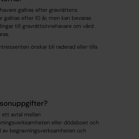
havare gallras efter gravrättens
gallras efter 10 år, men kan bevaras
lingar till gravrättsinnehavare om vård
ras.
tressenten önskar bli raderad eller tills
rsonuppgifter?
 ett avtal mellan
avningsverksamheten eller dödsboet och
el av begravningsverksamheten och