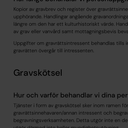
Kopior av gravbrev och register över gravrättsinne
upphörande. Handlingar angående gravanordningar 
längre om den har ett kulturhistoriskt värde. Hand
av grav eller vanvård samt mottagningsbevis beva
Uppgifter om gravrättsintressent behandlas tills in
gravrätten övergår till intressenten.
Gravskötsel
Hur och varför behandlar vi dina pe
Tjänster i form av gravskötsel sker inom ramen för
gravrättsinnehavaren/annan intressent och begr
begravningsverksamheten. Detta utgör inte en d
utgör därmed inte heller myndighetsutövning.