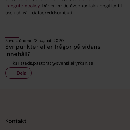
integritetspolicy
. Där hittar du även kontaktuppgifter till
oss och vårt dataskyddsombud.
Senast ändrad 13 augusti 2020
Synpunkter eller frågor på sidans
innehåll?
karlstads.pastorat@svenskakyrkan.se
Dela
Tillbaka till toppen
Tillbaka till innehållet
Kontakt