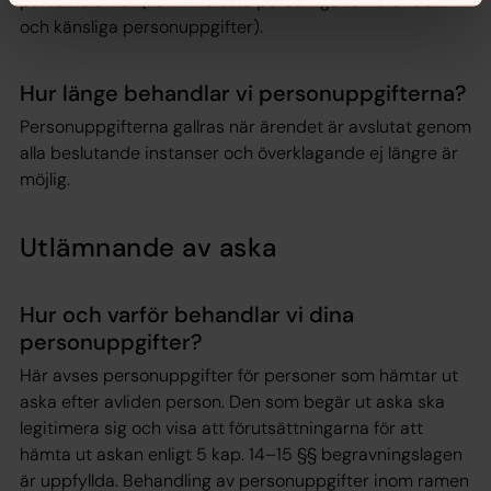
parterna anför (kan innefatta personliga förhållanden
och känsliga personuppgifter).
Hur länge behandlar vi personuppgifterna?
Personuppgifterna gallras när ärendet är avslutat genom
alla beslutande instanser och överklagande ej längre är
möjlig.
Utlämnande av aska
Hur och varför behandlar vi dina
personuppgifter?
Här avses personuppgifter för personer som hämtar ut
aska efter avliden person. Den som begär ut aska ska
legitimera sig och visa att förutsättningarna för att
hämta ut askan enligt 5 kap. 14–15 §§ begravningslagen
är uppfyllda. Behandling av personuppgifter inom ramen