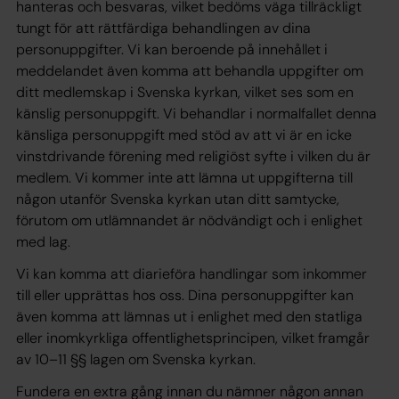
hanteras och besvaras, vilket bedöms väga tillräckligt
tungt för att rättfärdiga behandlingen av dina
personuppgifter. Vi kan beroende på innehållet i
meddelandet även komma att behandla uppgifter om
ditt medlemskap i Svenska kyrkan, vilket ses som en
känslig personuppgift. Vi behandlar i normalfallet denna
känsliga personuppgift med stöd av att vi är en icke
vinstdrivande förening med religiöst syfte i vilken du är
medlem. Vi kommer inte att lämna ut uppgifterna till
någon utanför Svenska kyrkan utan ditt samtycke,
förutom om utlämnandet är nödvändigt och i enlighet
med lag.
Vi kan komma att diarieföra handlingar som inkommer
till eller upprättas hos oss. Dina personuppgifter kan
även komma att lämnas ut i enlighet med den statliga
eller inomkyrkliga offentlighetsprincipen, vilket framgår
av 10–11 §§ lagen om Svenska kyrkan.
Fundera en extra gång innan du nämner någon annan