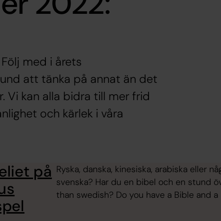
er 2022:
Följ med i årets
tund att tänka på annat än det
 Vi kan alla bidra till mer frid
nlighet och kärlek i våra
geliet på
Ryska, danska, kinesiska, arabiska eller n
svenska? Har du en bibel och en stund ö
 us
than swedish? Do you have a Bible and a
spel