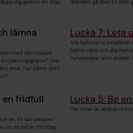
rdjupa dig genom att följa
låta dem gå före. En liten 
ch lämna
Lucka 7: Leta 
Alla behöver vi emellanåt 
bättre värld och alla fram
heten med den fysiska.
nyhetssajter som endast 
n kontaktmöjligheter? Om
änn efter. Hur känns det?
gnt?
en fridfull
Lucka 5: Be e
Här hittar du andras ord 
r och en. En del behöver
lv en stund av frid idag.