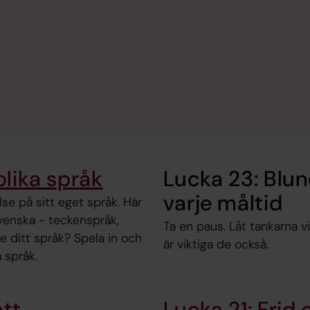
olika språk
Lucka 23: Blun
varje måltid
lse på sitt eget språk. Här
venska - teckenspråk,
Ta en paus. Låt tankarna vi
te ditt språk? Spela in och
är viktiga de också.
a språk.
att
Lucka 21: Frid