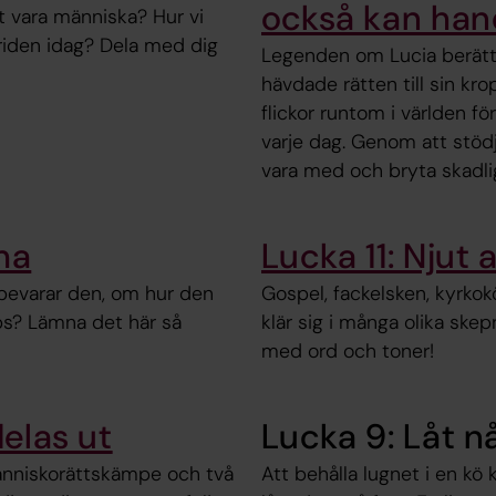
också kan han
t vara människa? Hur vi
friden idag? Dela med dig
Legenden om Lucia berätta
hävdade rätten till sin kro
flickor runtom i världen för
varje dag. Genom att stöd
vara med och bryta skadlig
ma
Lucka 11: Njut 
 bevarar den, om hur den
Gospel, fackelsken, kyrkok
ips? Lämna det här så
klär sig i många olika ske
med ord och toner!
delas ut
Lucka 9: Låt n
människorättskämpe och två
Att behålla lugnet i en kö