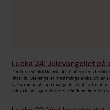
Lucka 24: Julevangeliet på 
Det är en särskild känsla att få höra julens berätte
hittar du julevangeliet med många andra ord än s
tyska, minecraft och många fler... Och hittar du in
skicka in så lägger vi till det. Här finns plats för all
Lucka 22: Vad betyder det 