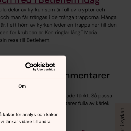
 alla delar av kyrkan som är full av kryptor och
lt och man får trängas i de trånga trapporna. Många
är. I ett hörn av kyrkan leder en trappa ner till den
en för krubban är. Kön ringlar lång." Maria
in resa till Betlehem.
v kärleksfulla kommentarer
Om
rden kan bli hårdare än man hade tänkt. Så passa
entatorsfälten med kommentarer fulla av kärlek
höva fyllas på.
å kakor för analys och kakor
 länkar vidare till andra