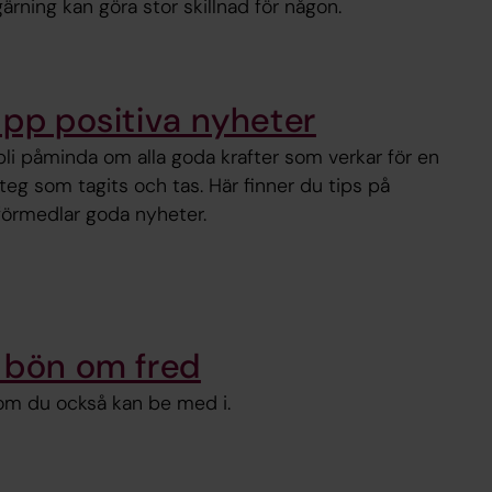
gärning kan göra stor skillnad för någon.
upp positiva nyheter
bli påminda om alla goda krafter som verkar för en
steg som tagits och tas. Här finner du tips på
förmedlar goda nyheter.
n bön om fred
som du också kan be med i.