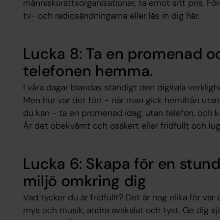
människorättsorganisationer, ta emot sitt pris. Fö
tv- och radiosändningarna eller läs in dig här.
Lucka 8: Ta en promenad o
telefonen hemma.
I våra dagar blandas ständigt den digitala verklig
Men hur var det förr - när man gick hemifrån uta
du kan - ta en promenad idag, utan telefon, och k
Är det obekvämt och osäkert eller fridfullt och lu
Lucka 6: Skapa för en stund 
miljö omkring dig
Vad tycker du är fridfullt? Det är nog olika för va
mys och musik, andra avskalat och tyst. Ge dig sjä