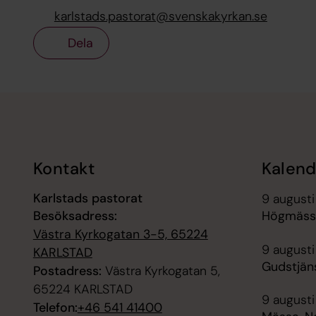
karlstads.pastorat@svenskakyrkan.se
Dela
Tillbaka till toppen
Tillbaka till innehållet
Kontakt
Kalend
Karlstads pastorat
9 augusti
Besöksadress:
Högmäss
Västra Kyrkogatan 3-5, 65224
9 augusti
KARLSTAD
Gudstjäns
Postadress:
Västra Kyrkogatan 5,
65224 KARLSTAD
9 augusti
Telefon:
+46 541 41400