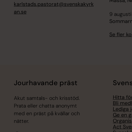
Mässa, N
karlstads.pastorat@svenskakyrk
an.se
9 augusti
Sommarmu
Se fler 
Jourhavande präst
Svens
Hitta f
Akut samtals- och krisstöd.
Bli med
Prata eller chatta anonymt
Lediga 
med en präst på kvällar och
Ge en g
Organis
nätter.
Act Sve