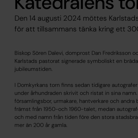
Katedralens to
Den 14 augusti 2024 möttes Karlstads 
för att tillsammans tänka kring ett 3
Biskop Sören Dalevi, domprost Dan Fredriksson oc
Karlstads pastorat signerade symboliskt en bräda i
jubileumstiden.
I Domkyrkans torn finns sedan tidigare autografer
under århundraden skrivit och ristat in sina namn
församlingsbor, urmakare, hantverkare och andra 
främst från 1950-och 1960-talet, medan autografern
och med namn från tiden före den stora stadsbran
mer än 200 år gamla.