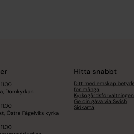
er
Hitta snabbt
Ditt medlemskap betyd
 11.00
för många
a, Domkyrkan
Kyrkogårdsförvaltningen
Ge din gåva via Swish
 11.00
Sidkarta
t, Östra Fågelviks kyrka
 11.00