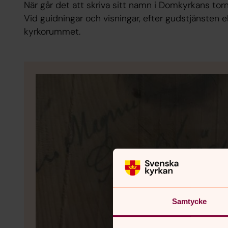
När går det att skriva sitt namn i Domkyrkans tor
Vid guidningar och visningar, efter gudstjänsten el
kyrkorummet.
Samtycke