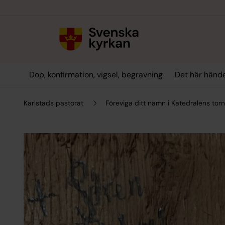
Till innehållet
Till undermeny
Dop, konfirmation, vigsel, begravning
Det här hände
Karlstads pastorat
Föreviga ditt namn i Katedralens tor