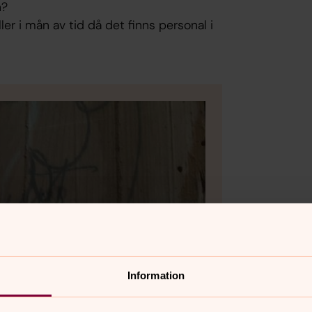
n?
ler i mån av tid då det finns personal i
Information