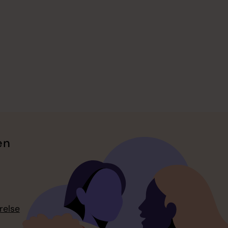
en
relse