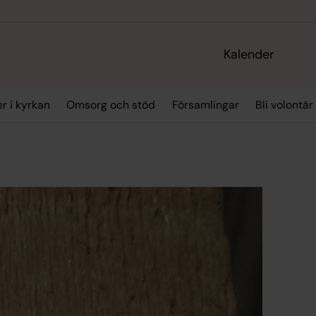
Kalender
r i kyrkan
Omsorg och stöd
Församlingar
Bli volontär
n