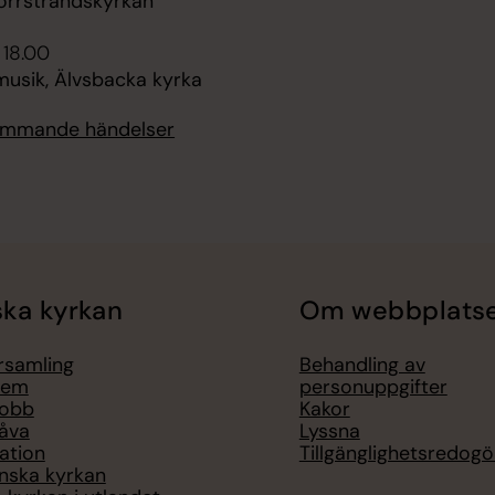
orrstrandskyrkan
 18.00
sik, Älvsbacka kyrka
kommande händelser
ka kyrkan
Om webbplats
örsamling
Behandling av
lem
personuppgifter
jobb
Kakor
åva
Lyssna
ation
Tillgänglighetsredogö
nska kyrkan