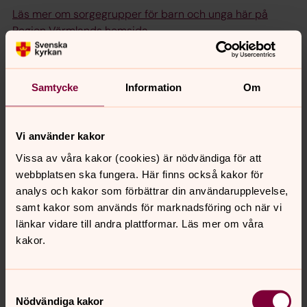
Läs mer om sorgegrupper för barn och unga här på
Region Värmlands hemsida
.
Här kan du också anmäla dig.
Samtycke
Information
Om
Helgläger för familjer i sorg
Välkomna till familjeläger på vackra Vägsjöfors Herrgård
Vi använder kakor
den 16-18 oktober. Lägret vänder sig till familjer med
Vissa av våra kakor (cookies) är nödvändiga för att
barn och unga i åldrarna 7-20 år som har förlorat en
webbplatsen ska fungera. Här finns också kakor för
viktig person i sitt liv.
analys och kakor som förbättrar din användarupplevelse,
samt kakor som används för marknadsföring och när vi
Randiga huset
länkar vidare till andra plattformar. Läs mer om våra
kakor.
är en ideell organisation som arbetar för att barn, unga
och deras familjer som har förlorat eller kommer att
förlora en nära anhörig genom dödsfall ska kunna få
Samtyckesval
stöd.
Nödvändiga kakor