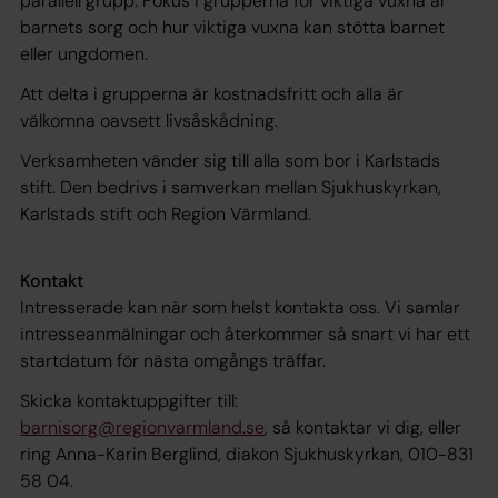
parallell grupp. Fokus i grupperna för viktiga vuxna är
barnets sorg och hur viktiga vuxna kan stötta barnet
eller ungdomen.
Att delta i grupperna är kostnadsfritt och alla är
välkomna oavsett livsåskådning.
Verksamheten vänder sig till alla som bor i Karlstads
stift. Den bedrivs i samverkan mellan Sjukhuskyrkan,
Karlstads stift och Region Värmland.
Kontakt
Intresserade kan när som helst kontakta oss. Vi samlar
intresseanmälningar och återkommer så snart vi har ett
startdatum för nästa omgångs träffar.
Skicka kontaktuppgifter till:
barnisorg@regionvarmland.se
, så kontaktar vi dig, eller
ring Anna-Karin Berglind, diakon Sjukhuskyrkan, 010-831
58 04.