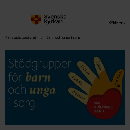
Till innehållet
Till undermeny
Sök
Meny
Karlstads pastorat
Barn och unga i sorg