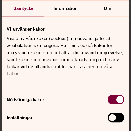
Dela
Samtycke
Information
Om
Tillbaka till toppen
Tillbaka till innehållet
Vi använder kakor
Vissa av våra kakor (cookies) är nödvändiga för att
webbplatsen ska fungera. Här finns också kakor för
Kontakt
analys och kakor som förbättrar din användarupplevelse,
samt kakor som används för marknadsföring och när vi
länkar vidare till andra plattformar. Läs mer om våra
kakor.
Kalender
Samtyckesval
Hitta snabbt
Nödvändiga kakor
Inställningar
Sociala kanaler