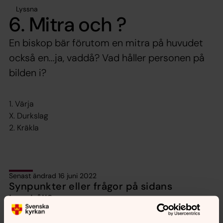
Lyssna
6. Mitra och ?
En biskop bär förutom en mitra på huvudet
också en...ja, vaddå? Vad håller personen på
bilden i?
1. Värja
X. Durkslag
2. Kräkla
Senast ändrad 16 juni 2022
Synpunkter eller frågor på sidans
innehåll?
karlstads.pastorat@svenskakyrkan.se