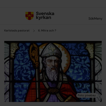
Till innehållet
Till undermeny
Sök
Meny
Karlstads pastorat
6. Mitra och ?