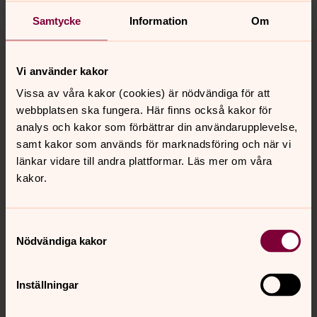
Samtycke
Information
Om
Tillbaka till toppen
Tillbaka till innehållet
Vi använder kakor
Vissa av våra kakor (cookies) är nödvändiga för att
Kontakt
webbplatsen ska fungera. Här finns också kakor för
analys och kakor som förbättrar din användarupplevelse,
samt kakor som används för marknadsföring och när vi
Kalender
länkar vidare till andra plattformar. Läs mer om våra
kakor.
Hitta snabbt
Samtyckesval
Nödvändiga kakor
Sociala kanaler
Inställningar