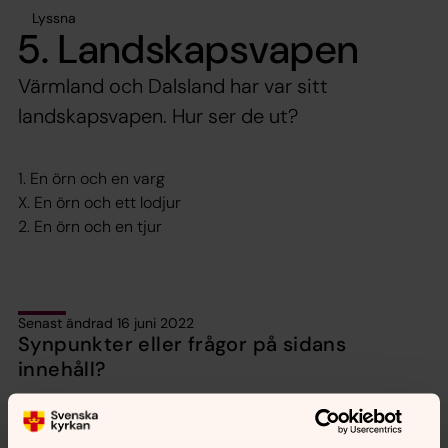
Lyssna
5. Landskapsvapen
Värmland och Dalsland har var sitt
landskapsvapen. Hur ser de ut?
1. En örn och en varg
X. En örn och ett lodjur
2. En örn och en tjur
Senast ändrad 16 juni 2022
Synpunkter eller frågor på sidans
innehåll?
karlstads.pastorat@svenskakyrkan.se
Dela