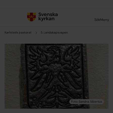
Till innehållet
Till undermeny
Sök
Meny
Karlstads pastorat
5. Landskapsvapen