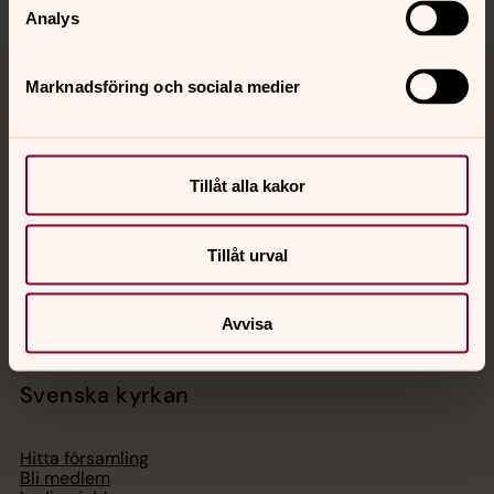
Analys
Marknadsföring och sociala medier
Jourhavande präst
Akut samtals- och krisstöd. Prata eller chatta anonymt
med en präst på kvällar och nätter.
Tillåt alla kakor
Chatt
Tillåt urval
Digitalt brev
Telefon 112
Avvisa
Svenska kyrkan
Hitta församling
Bli medlem