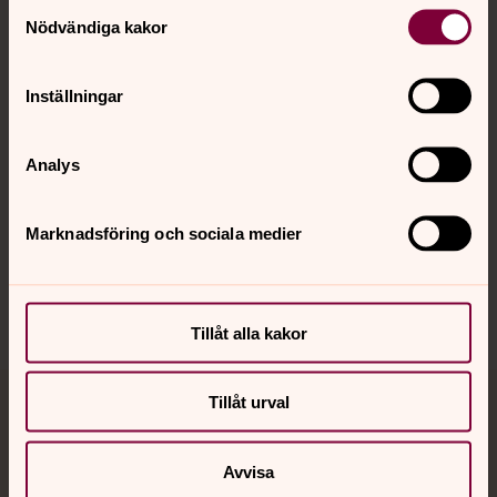
Samtyckesval
Nödvändiga kakor
Kalender
Inställningar
Hitta snabbt
Analys
Marknadsföring och sociala medier
Sociala kanaler
Tillåt alla kakor
Tillåt urval
Jourhavande präst
Akut samtals- och krisstöd. Prata eller chatta anonymt
Avvisa
med en präst på kvällar och nätter.