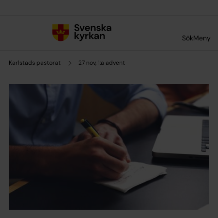
Till innehållet
Till undermeny
Sök
Meny
Karlstads pastorat
27 nov, 1:a advent