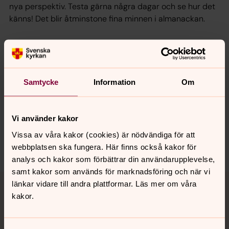
nya perspektiv. Testa gärna några dagar och se hur det
känns! Det blir åtminstone fina minnen i almanackan.
Samtycke
Information
Om
Senast ändrad 18 november 2016
Synpunkter eller frågor på sidans
innehåll?
Vi använder kakor
karlstads.pastorat@svenskakyrkan.se
Vissa av våra kakor (cookies) är nödvändiga för att
Dela
webbplatsen ska fungera. Här finns också kakor för
analys och kakor som förbättrar din användarupplevelse,
samt kakor som används för marknadsföring och när vi
Tillbaka till toppen
Tillbaka till innehållet
länkar vidare till andra plattformar. Läs mer om våra
kakor.
Kontakt