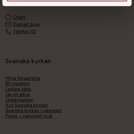
Chatt
Digitalt brev
Telefon 112
Svenska kyrkan
Hitta församling
Bli medlem
Lediga jobb
Ge en gåva
Organisation
Act Svenska kyrkan
Svenska kyrkan i utlandet
Press – nationell nivå