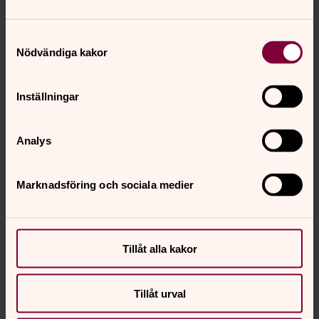
- Sven Danell
-----------------------------------------------
Samtyckesval
----------------------
Nödvändiga kakor
Inställningar
Analys
Se ljuset på
Bönewebben
8 Augusti 2026
Marknadsföring och sociala medier
Tillåt alla kakor
Tillåt urval