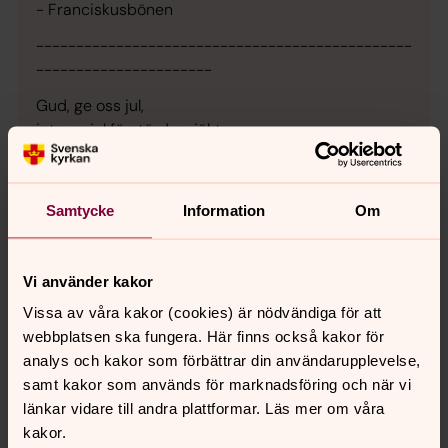
- Franciskusbönen
-----------------------------------------------
----------------------
Gud, ge oss jul,
inte en jul förstörd av jäkt,
inte en jul av bara julklappar och mat,
inte ens en jul av ljuslågor, stämning, minnen.
Ge oss en jul under Jesu ögon, med honom som
Samtycke
Information
Om
bordsgäst,
i gestalten av en främmande vid vårt bord,
eller närvarande genom en sparbössa för
Vi använder kakor
nödlidande;
Vissa av våra kakor (cookies) är nödvändiga för att
En jul med Jesus, osynlig men välsignande allt,
webbplatsen ska fungera. Här finns också kakor för
och därför med barnsligt glada skratt mitt i allvaret;
analys och kakor som förbättrar din användarupplevelse,
en jul med frid som världen inte kan ge,
samt kakor som används för marknadsföring och när vi
den frid som övergår allt förstånd.
länkar vidare till andra plattformar. Läs mer om våra
Gud, ge oss jul.
kakor.