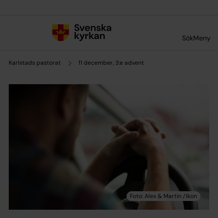
Till innehållet
Till undermeny
Sök
Meny
Karlstads pastorat
11 december, 3:e advent