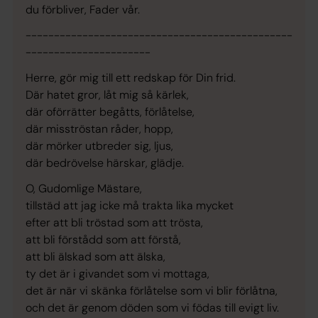
du förbliver, Fader vår.
-----------------------------------------------
----------------------
Herre, gör mig till ett redskap för Din frid.
Där hatet gror, låt mig så kärlek,
där oförrätter begåtts, förlåtelse,
där misströstan råder, hopp,
där mörker utbreder sig, ljus,
där bedrövelse härskar, glädje.
O, Gudomlige Mästare,
tillstäd att jag icke må trakta lika mycket
efter att bli tröstad som att trösta,
att bli förstådd som att förstå,
att bli älskad som att älska,
ty det är i givandet som vi mottaga,
det är när vi skänka förlåtelse som vi blir förlåtna,
och det är genom döden som vi födas till evigt liv.