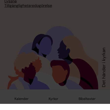
Lyssna
Tillgänglighetsredogörelse
Kalender
Kyrkor
Bibeltexter