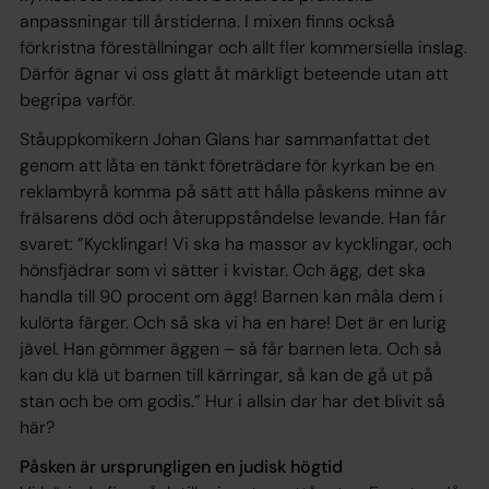
anpassningar till årstiderna. I mixen finns också
förkristna föreställningar och allt fler kommersiella inslag.
Därför ägnar vi oss glatt åt märkligt beteende utan att
begripa varför.
Ståuppkomikern Johan Glans har sammanfattat det
genom att låta en tänkt företrädare för kyrkan be en
reklambyrå komma på sätt att hålla påskens minne av
frälsarens död och återuppståndelse levande. Han får
svaret: ”Kycklingar! Vi ska ha massor av kycklingar, och
hönsfjädrar som vi sätter i kvistar. Och ägg, det ska
handla till 90 procent om ägg! Barnen kan måla dem i
kulörta färger. Och så ska vi ha en hare! Det är en lurig
jävel. Han gömmer äggen – så får barnen leta. Och så
kan du klä ut barnen till kärringar, så kan de gå ut på
stan och be om godis.” Hur i allsin dar har det blivit så
här?
Påsken är ursprungligen en judisk högtid