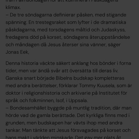
klimax.
– De tre söndagarna definierar påsken, med stigande
spänning. En trestegsraket som lyfter i de dramatiska
påskdagarna, med torsdagens måltid och Judaskyss,
fredagens död på korset, söndagens återuppståndelse
och måndagen då Jesus återser sina vänner, säger
Jonas Eek,
Denna historia väckte säkert anklang hos bönder i forna
tider, men var ändå svår att översätta till deras liv.
Ganska snart började Bibelns budskap kompletteras
med andra berättelser, förklarar Tommy Kuusela, som är
doktor i religionshistoria och arkivarie på Institutet för
språk och folkminnen, Isof, i Uppsala.
– Bondesamhället byggde på muntlig tradition, där man
hörde vad de gamla berättade. Det kyrkliga finns med i
grunden, men budskapen har vävts ihop med andra
tankar. Man tänkte att Jesus försvagades på korset och
hans makt i världen minskade. Det gav mer plats åt