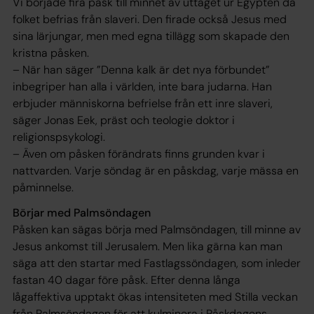
Vi började fira påsk till minnet av uttåget ur Egypten då
folket befrias från slaveri. Den firade också Jesus med
sina lärjungar, men med egna tillägg som skapade den
kristna påsken.
– När han säger ”Denna kalk är det nya förbundet”
inbegriper han alla i världen, inte bara judarna. Han
erbjuder människorna befrielse från ett inre slaveri,
säger Jonas Eek, präst och teologie doktor i
religionspsykologi.
– Även om påsken förändrats finns grunden kvar i
nattvarden. Varje söndag är en påskdag, varje mässa en
påminnelse.
Börjar med Palmsöndagen
Påsken kan sägas börja med Palmsöndagen, till minne av
Jesus ankomst till Jerusalem. Men lika gärna kan man
säga att den startar med Fastlagssöndagen, som inleder
fastan 40 dagar före påsk. Efter denna långa
lågaffektiva upptakt ökas intensiteten med Stilla veckan
från Palmsöndagen för att kulminera i Påskdagens