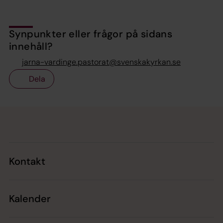
Synpunkter eller frågor på sidans
innehåll?
jarna-vardinge.pastorat@svenskakyrkan.se
Dela
Tillbaka till toppen
Tillbaka till innehållet
Kontakt
Kalender