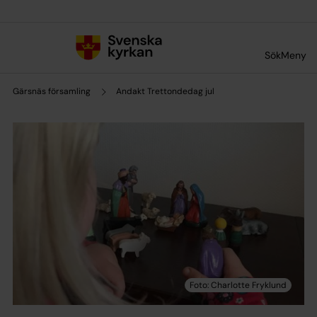
Till innehållet
Till undermeny
Sök
Meny
Gärsnäs församling
Andakt Trettondedag jul