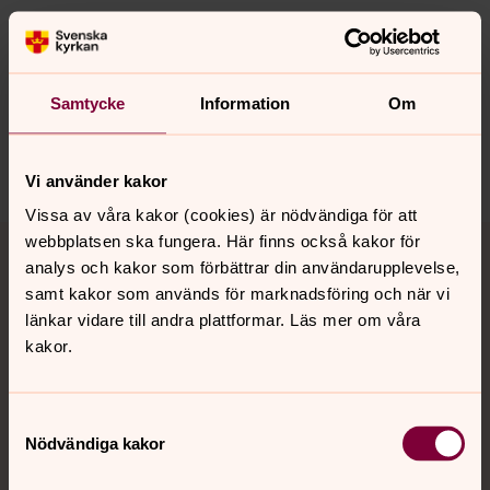
Senast ändrad 15 januari 2021
Synpunkter eller frågor på sidans
innehåll?
Samtycke
Information
Om
garsnas.forsamling@svenskakyrkan.se
Dela
Vi använder kakor
Vissa av våra kakor (cookies) är nödvändiga för att
Tillbaka till toppen
Tillbaka till innehållet
webbplatsen ska fungera. Här finns också kakor för
analys och kakor som förbättrar din användarupplevelse,
samt kakor som används för marknadsföring och när vi
länkar vidare till andra plattformar. Läs mer om våra
Kontakt
kakor.
Kalender
Samtyckesval
Nödvändiga kakor