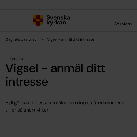
Till innehållet
Till undermeny
Sök
Meny
Gagnefs pastorat
Vigsel - anmäl ditt intresse
Lyssna
Vigsel - anmäl ditt
intresse
Fyll gärna i intresseanmälan om dop så återkommer vi
till er så snart vi kan.