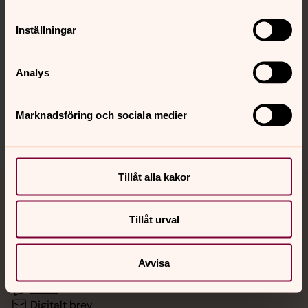
Inställningar
Hitta snabbt
Analys
Sociala kanaler
Marknadsföring och sociala medier
Tillåt alla kakor
Jourhavande präst
Tillåt urval
Akut samtals- och krisstöd. Prata eller chatta anonymt
med en präst på kvällar och nätter.
Avvisa
Chatt
Digitalt brev