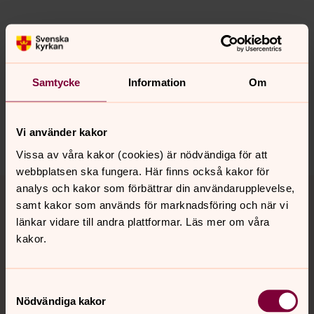
Senast ändrad 31 oktober 2024
Synpunkter eller frågor på sidans
Samtycke
Information
Om
innehåll?
gagnef.pastorat@svenskakyrkan.se
Vi använder kakor
Dela
Vissa av våra kakor (cookies) är nödvändiga för att
webbplatsen ska fungera. Här finns också kakor för
Tillbaka till toppen
Tillbaka till innehållet
analys och kakor som förbättrar din användarupplevelse,
samt kakor som används för marknadsföring och när vi
länkar vidare till andra plattformar. Läs mer om våra
kakor.
Kontakt
Samtyckesval
Nödvändiga kakor
Kalender