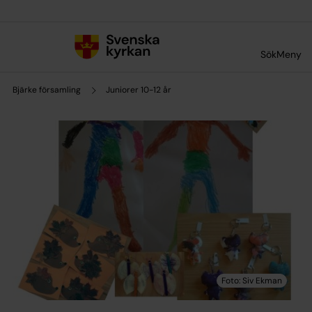
Till innehållet
Till undermeny
Sök
Meny
Bjärke församling
Juniorer 10-12 år