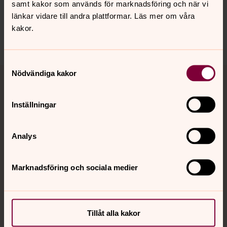
innehåll?
samt kakor som används för marknadsföring och när vi
länkar vidare till andra plattformar. Läs mer om våra
bjarke.forsamling@svenskakyrkan.se
kakor.
Dela
Samtyckesval
Tillbaka till toppen
Tillbaka till innehållet
Nödvändiga kakor
Inställningar
Kontakt
Analys
Kalender
Marknadsföring och sociala medier
Hitta snabbt
Tillåt alla kakor