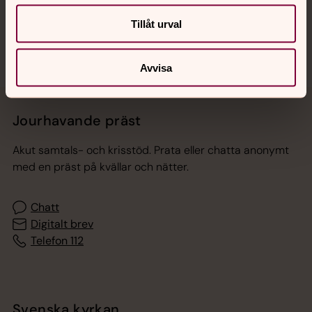
Sociala kanaler
Tillåt urval
Avvisa
Jourhavande präst
Akut samtals- och krisstöd. Prata eller chatta anonymt
med en präst på kvällar och nätter.
Chatt
Digitalt brev
Telefon 112
Svenska kyrkan