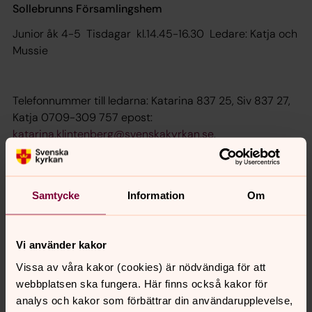
Sollebrunns Församlingshem
Junior åk 4-5 Tisdagar kl.14.45-16.30 Ledare: Katja och
Mussie
Telefonnummer till ledarna: Katarina 837 25, Siv 837 27,
Katja 0709-309 757 epost:
katarina.klintenberg@svenskakyrkan.se
,
siv.ekman@svenskakyrkan.se
katja.ryberg@svenskakyrkan.se
Samtycke
Information
Om
Välkommen att höra av dig!
Vi använder kakor
Vissa av våra kakor (cookies) är nödvändiga för att
webbplatsen ska fungera. Här finns också kakor för
Senast ändrad 17 juni 2020
Synpunkter eller frågor på sidans
analys och kakor som förbättrar din användarupplevelse,