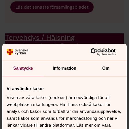
Läs det senaste församlingsbladet
Tervehdys / Hälsning
Hyvää syksyn jatkoa teille. Tervetuloa seurakuntamme
toimintaan. / God fortsättning på hösten. Välkomna till
församlingens verksamheter.
Samtycke
Information
Om
Vi använder kakor
Synpunkter eller frågor på sidans
Vissa av våra kakor (cookies) är nödvändiga för att
innehåll?
webbplatsen ska fungera. Här finns också kakor för
analys och kakor som förbättrar din användarupplevelse,
backa.pastorat@svenskakyrkan.se
samt kakor som används för marknadsföring och när vi
Dela
länkar vidare till andra plattformar. Läs mer om våra