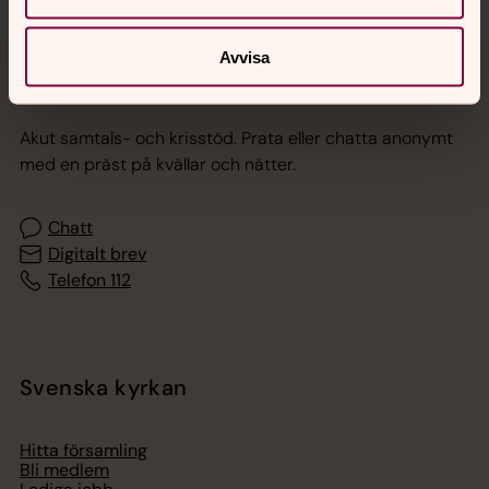
Avvisa
Jourhavande präst
Akut samtals- och krisstöd. Prata eller chatta anonymt
med en präst på kvällar och nätter.
Chatt
Digitalt brev
Telefon 112
Svenska kyrkan
Hitta församling
Bli medlem