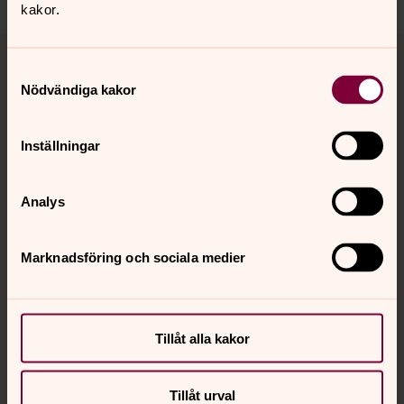
kakor.
Tillbaka till toppen
Tillbaka till innehållet
Samtyckesval
Nödvändiga kakor
Kontakt
Inställningar
Kalender
Analys
Marknadsföring och sociala medier
Hitta snabbt
Sociala kanaler
Tillåt alla kakor
Tillåt urval