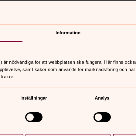
.
ivning, någon som finns till, är med dig
Information
femte Moseboken står det.
en fattige och nödlidande i
) är nödvändiga för att webbplatsen ska fungera. Här finns ocks
pplevelse, samt kakor som används för marknadsföring och när vi
 kakor.
d gåvor, bidrag eller att ta över, vi
Inställningar
Analys
a sin hand i din. Hand i hand går vi
 för att få en lättare promenad.
 jag går med dig!