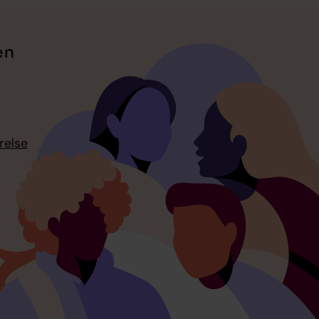
en
relse