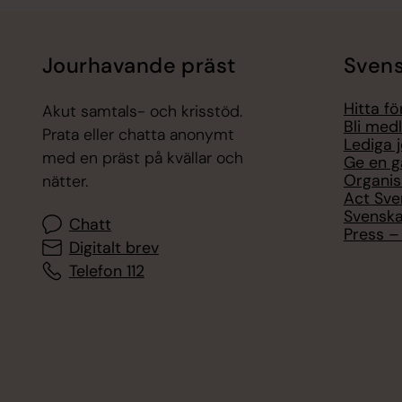
Jourhavande präst
Svens
Hitta f
Akut samtals- och krisstöd.
Bli med
Prata eller chatta anonymt
Lediga 
med en präst på kvällar och
Ge en g
Organis
nätter.
Act Sve
Svenska
Chatt
Press – 
Digitalt brev
Telefon 112