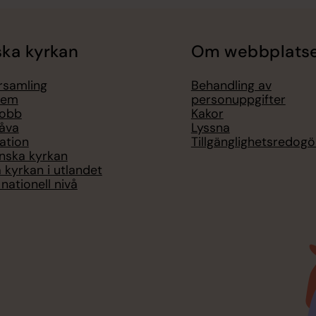
ka kyrkan
Om webbplats
örsamling
Behandling av
lem
personuppgifter
jobb
Kakor
åva
Lyssna
ation
Tillgänglighetsredogö
nska kyrkan
 kyrkan i utlandet
nationell nivå