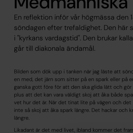
Medmänniska
En reflektion inför vår högmässa den 
söndagen efter trefaldighet. Den här
i "kyrkans vardagstid". Den brukar kall
går till diakonala ändamål.
Bilden som dök upp i tanken när jag läste att s
en med, det järn som sitter på en spark eller på 
ganska gott före för att den ska glida lätt och g
plus att det kan vara väldigt skoj att åka både sp
vet hur det är. När det tinat lite på vägen och d
inte så skoj att åka spark längre. Det hackar och kr
längre.
Likadant är det med livet, ibland kommer det fra