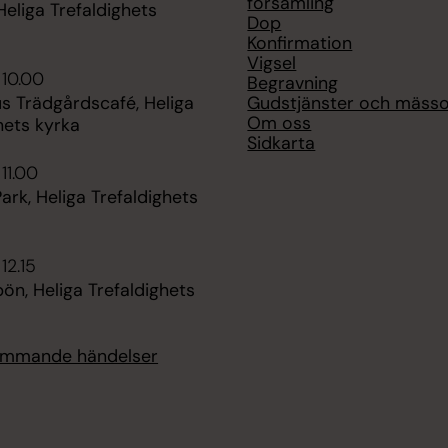
församling
Heliga Trefaldighets
Dop
Konfirmation
Vigsel
 10.00
Begravning
Gudstjänster och mäss
s Trädgårdscafé, Heliga
Om oss
hets kyrka
Sidkarta
11.00
ark, Heliga Trefaldighets
12.15
n, Heliga Trefaldighets
kommande händelser