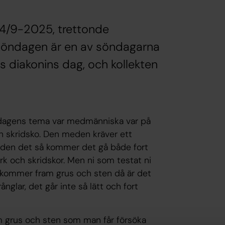
14/9-2025, trettonde
 söndagen är en av söndagarna
as diakonins dag, och kollekten
öndagens tema var medmänniska var på
en skridsko. Den meden kräver ett
ör den det så kommer det gå både fort
ark och skridskor. Men ni som testat ni
et kommer fram grus och sten då är det
ånglar, det går inte så lätt och fort
m grus och sten som man får försöka