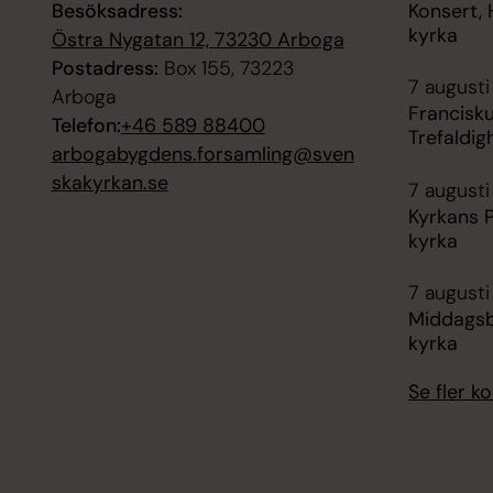
Besöksadress:
Konsert, 
kyrka
Östra Nygatan 12, 73230 Arboga
Postadress:
Box 155, 73223
7 augusti
Arboga
Francisku
Telefon:
+46 589 88400
Trefaldig
arbogabygdens.forsamling@sven
skakyrkan.se
7 augusti 
Kyrkans P
kyrka
7 augusti 
Middagsbö
kyrka
Se fler 