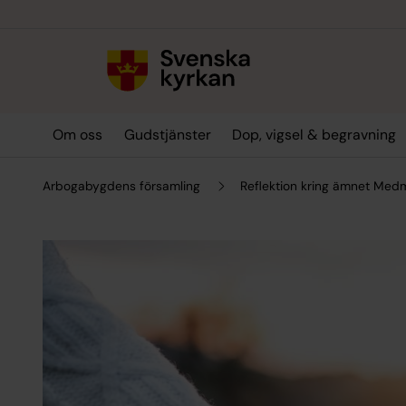
Till innehållet
Till undermeny
Om oss
Gudstjänster
Dop, vigsel & begravning
Arbogabygdens församling
Reflektion kring ämnet Med