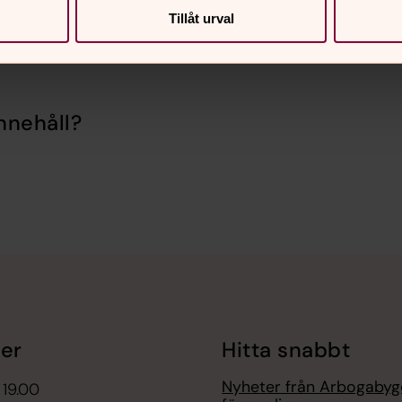
Tillåt urval
nnehåll?
er
Hitta snabbt
Nyheter från Arbogaby
 19.00