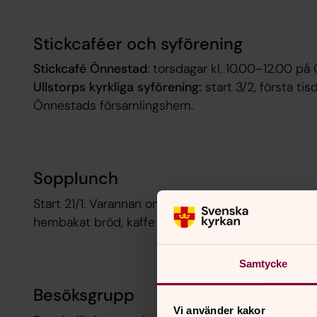
Stickcaféer och syförening
Stickcafé Önnestad
: torsdagar kl. 10.00–12.00 p
Ullstorps kyrkliga syförening:
start 3/2, första ti
Önnestads församlingshem.
Sopplunch
Start 21/1. Varannan onsdag (jämna veckor) kl. 12.
hembakat bröd, kaffe och kaka – 60 kr.
Samtycke
Besöksgrupp
Vi använder kakor