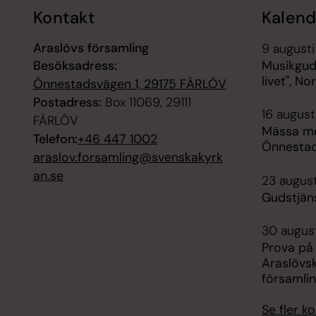
Kontakt
Kalend
Araslövs församling
9 augusti
Besöksadress:
Musikgud
livet", No
Önnestadsvägen 1, 29175 FÄRLÖV
Postadress:
Box 11069, 29111
16 august
FÄRLÖV
Mässa me
Telefon:
+46 447 1002
Önnestad
araslov.forsamling@svenskakyrk
an.se
23 august
Gudstjän
30 august
Prova på
Araslövs
församli
Se fler 