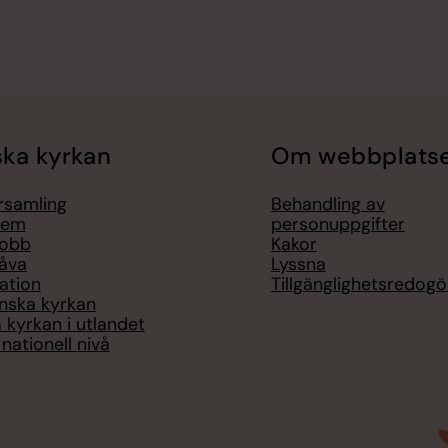
ka kyrkan
Om webbplats
örsamling
Behandling av
lem
personuppgifter
jobb
Kakor
åva
Lyssna
ation
Tillgänglighetsredogö
nska kyrkan
 kyrkan i utlandet
nationell nivå