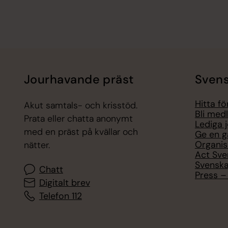
Jourhavande präst
Svens
Hitta f
Akut samtals- och krisstöd.
Bli med
Prata eller chatta anonymt
Lediga 
med en präst på kvällar och
Ge en g
Organis
nätter.
Act Sve
Svenska
Chatt
Press – 
Digitalt brev
Telefon 112