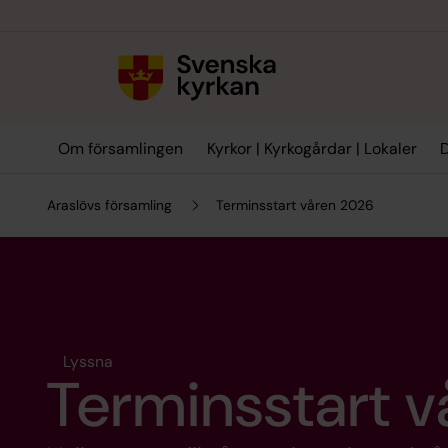
Till innehållet
Till undermeny
Om församlingen
Kyrkor | Kyrkogårdar | Lokaler
D
Araslövs församling
Terminsstart våren 2026
Lyssna
Terminsstart 