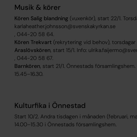
Musik & körer
Kören Salig blandning
(vuxenkör), start 22/1. Torsda
karlaheather.johnsson@svenskakyrkan.se
, 044-20 58 64.
Kören Trekvart
(rekrytering vid behov), torsdagar 
Araslövs­kören
, start 15/1. Info: ulrika.faijermo@s
, 044-20 58 67.
Barnkören
, start 21/1. Önnestads församlingshem.
15.45–16.30.
Kulturfika i Önnestad
Start 10/2. Andra tisdagen i månaden (februari, mars
14.00–15.30 i Önnestads församlingshem.