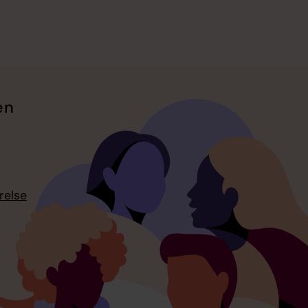
en
relse