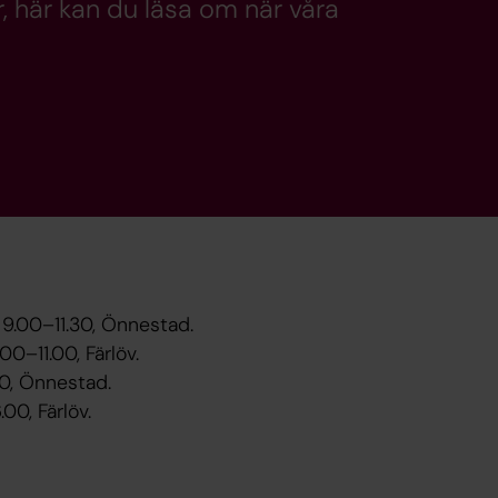
, här kan du läsa om när våra
. 9.00–11.30, Önnestad.
00–11.00, Färlöv.
.30, Önnestad.
.00, Färlöv.