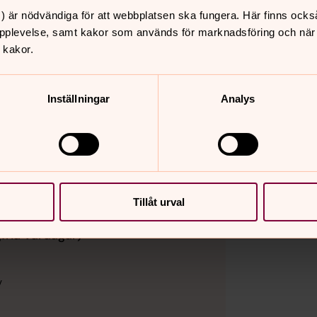
tiviteter. Anmälan: 044-710 02.
) är nödvändiga för att webbplatsen ska fungera. Här finns ocks
pplevelse, samt kakor som används för marknadsföring och när vi
 kakor.
.00–13.00 samt torsdagar kl. 11.00–16.00
Inställningar
Analys
rten?
Tillåt urval
fria vardagar)
v