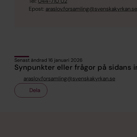
Tel:
044-710 02
Epost:
araslov.forsamling@svenskakyrkan.s
Senast ändrad 16 januari 2026
Synpunkter eller frågor på sidans i
araslov.forsamling@svenskakyrkan.se
Dela
Tillbaka till toppen
Tillbaka till innehållet