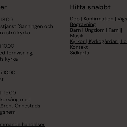
er
Hitta snabbt
Dop | Konfirmation | Vigs
 18.00
Begravning
stjänst "Sanningen och
Barn | Ungdom | Familj
rra strö kyrka
Musik
Kyrkor | Kyrkogårdar | Lo
i 10.00
Kontakt
Sidkarta
d tornvisning,
s kyrka
i 10.00
st
i 15.00
 körsång med
kören!, Önnestads
ngshem
kommande händelser