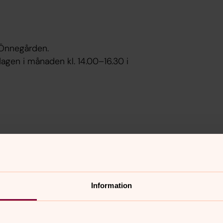
å Önnegården.
sdagen i månaden kl. 14.00–16.30 i
00 i Färlövs församlingshem. Soppa,
Information