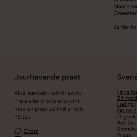
Mässa me
Önnestad
Se fler 
Jourhavande präst
Svens
Hitta f
Akut samtals- och krisstöd.
Bli med
Prata eller chatta anonymt
Lediga 
med en präst på kvällar och
Ge en g
Organis
nätter.
Act Sve
Svenska
Chatt
Press – 