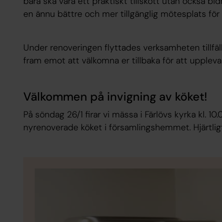
bara ska vara ett praktiskt tillskott utan också bid
en ännu bättre och mer tillgänglig mötesplats för a
Under renoveringen flyttades verksamheten tillfälli
fram emot att välkomna er tillbaka för att upplev
Välkommen på invigning av köket!
På söndag 26/1 firar vi mässa i Färlövs kyrka kl. 10.
nyrenoverade köket i församlingshemmet. Hjärtli