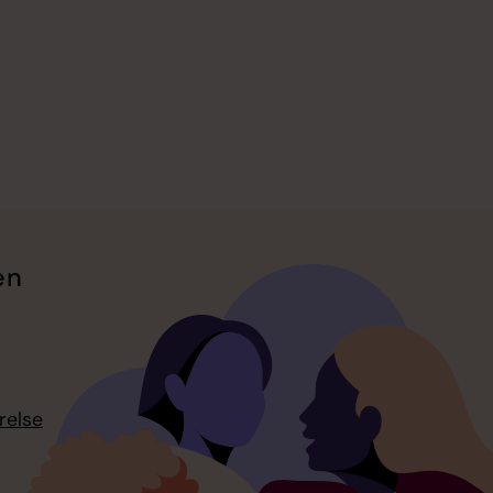
en
relse