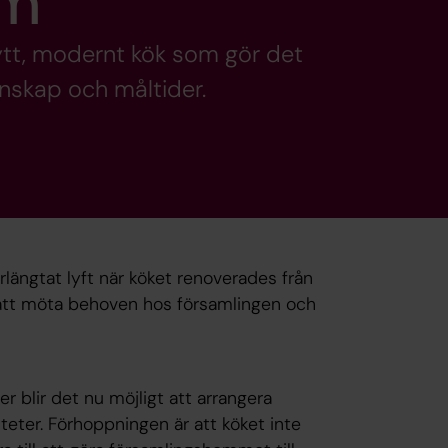
em
ytt, modernt kök som gör det
nskap och måltider.
längtat lyft när köket renoverades från
 att möta behoven hos församlingen och
r blir det nu möjligt att arrangera
iteter. Förhoppningen är att köket inte