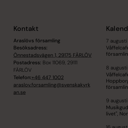
Tillbaka till toppen
Tillbaka till innehållet
Kontakt
Kalend
Araslövs församling
7 augusti
Besöksadress:
Våffelca
församli
Önnestadsvägen 1, 29175 FÄRLÖV
Postadress:
Box 11069, 29111
8 augusti
FÄRLÖV
Våffelca
Telefon:
+46 447 1002
Hoppborg
araslov.forsamling@svenskakyrk
församli
an.se
9 augusti
Musikgud
livet", No
16 august