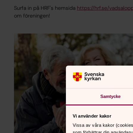
Surfa in på HRF's hemsida
https://hrf.se/vadsalop
om föreningen!
Samtycke
Vi använder kakor
Vissa av våra kakor (cookies
som förbättrar din användaru