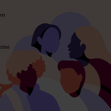
en
relse