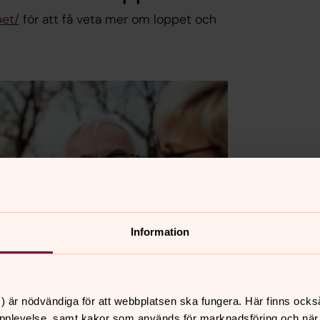
pet/
för att få veta mer om loppet och
Information
) är nödvändiga för att webbplatsen ska fungera. Här finns ocks
pplevelse, samt kakor som används för marknadsföring och när vi