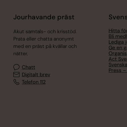
Jourhavande präst
Svens
Hitta f
Akut samtals- och krisstöd.
Bli med
Prata eller chatta anonymt
Lediga 
med en präst på kvällar och
Ge en g
Organis
nätter.
Act Sve
Svenska
Chatt
Press – 
Digitalt brev
Telefon 112