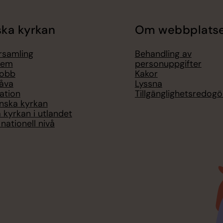
ka kyrkan
Om webbplats
örsamling
Behandling av
lem
personuppgifter
jobb
Kakor
åva
Lyssna
ation
Tillgänglighetsredogö
nska kyrkan
 kyrkan i utlandet
nationell nivå