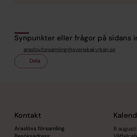
Synpunkter eller frågor på sidans i
araslov.forsamling@svenskakyrkan.se
Dela
Tillbaka till toppen
Tillbaka till innehållet
Kontakt
Kalend
Araslövs församling
8 augusti
Besöksadress:
Våffelca