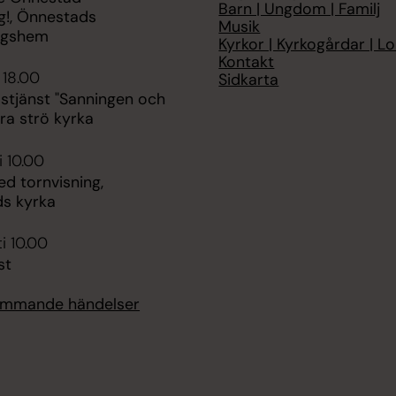
Barn | Ungdom | Familj
!, Önnestads
Musik
ngshem
Kyrkor | Kyrkogårdar | Lo
Kontakt
 18.00
Sidkarta
stjänst "Sanningen och
rra strö kyrka
i 10.00
d tornvisning,
s kyrka
i 10.00
st
kommande händelser