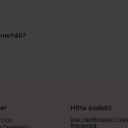
nnehåll?
er
Hitta snabbt
Dop | Konfirmation | Vigs
 12.00
Begravning
fé Önnestad -