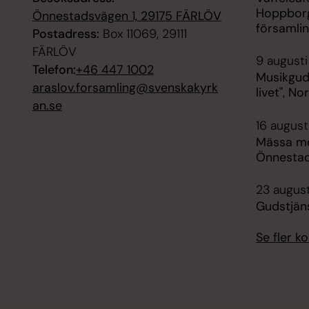
Hoppborg
Önnestadsvägen 1, 29175 FÄRLÖV
församli
Postadress:
Box 11069, 29111
FÄRLÖV
9 augusti
Telefon:
+46 447 1002
Musikgud
araslov.forsamling@svenskakyrk
livet", No
an.se
16 august
Mässa me
Önnestad
23 august
Gudstjän
Se fler 