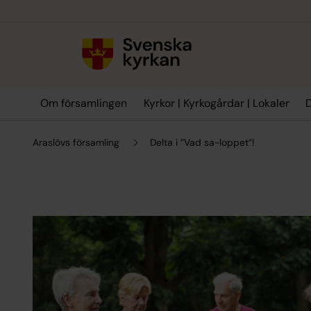
Till innehållet
Till undermeny
Om församlingen
Kyrkor | Kyrkogårdar | Lokaler
D
Araslövs församling
Delta i ”Vad sa-loppet”!