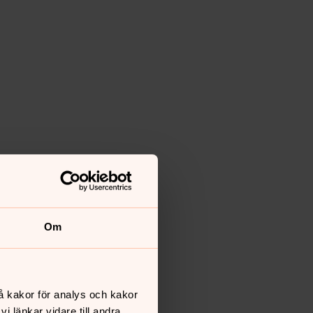
Om
å kakor för analys och kakor
 länkar vidare till andra