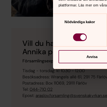
plattformar. Läs mer om våra
Samtyckesval
Nödvändiga kakor
Vill du ha hjälp att regi
Annika på expeditionen!
Avvisa
Församlingsexpeditionens öppettider (helg
Tisdag - torsdag: kl 10.30 - 12.00
Besöksadress: Wrangels allé 61, 291 75 Färlö
Postadress: Box 11069, 29111 Färlöv
Tel:
044-710 02
Epost:
araslov.forsamling@svenskakyrkan.s