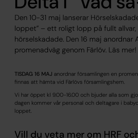
Delta i ”Vad s
Den 10-31 maj lanserar Hörselskadad
loppet” – ett roligt lopp på fullt allvar,
hörselskadade. Den 16 maj anordnar A
promenadväg genom Färlöv. Läs mer!
TISDAG 16 MAJ
anordnar församlingen en promen
finnas att hämta vid Färlövs församlingshem.
Vi har öppet kl 9.00-16.00 och bjuder alla som gj
dagen kommer vår personal och deltagare i baby
loppet.
Vill du veta mer om HRF oc