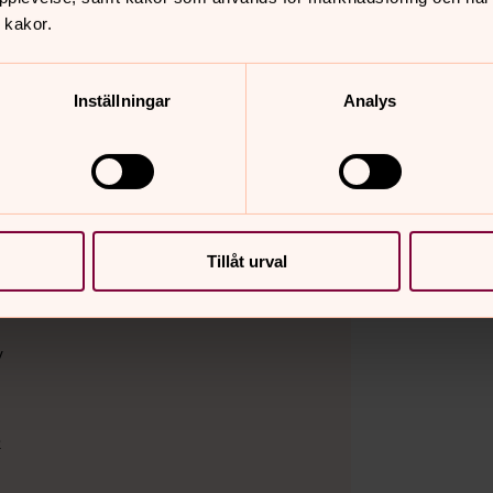
 kakor.
Inställningar
Analys
strera dig? kontakta
Tillåt urval
fria vardagar)
v
e